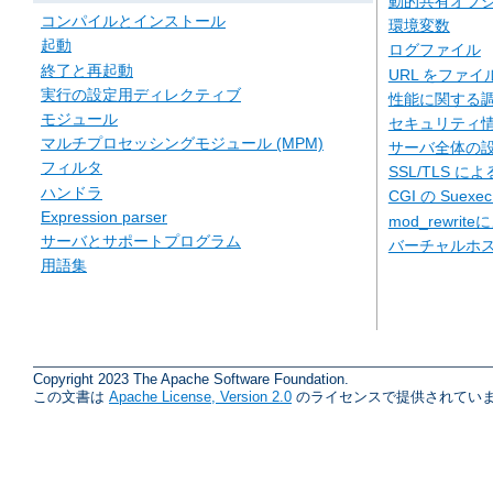
動的共有オブジェ
コンパイルとインストール
環境変数
起動
ログファイル
終了と再起動
URL をファ
実行の設定用ディレクティブ
性能に関する
モジュール
セキュリティ
マルチプロセッシングモジュール (MPM)
サーバ全体の
フィルタ
SSL/TLS に
ハンドラ
CGI の Suexe
Expression parser
mod_rewriteに
サーバとサポートプログラム
バーチャルホ
用語集
Copyright 2023 The Apache Software Foundation.
この文書は
Apache License, Version 2.0
のライセンスで提供されていま