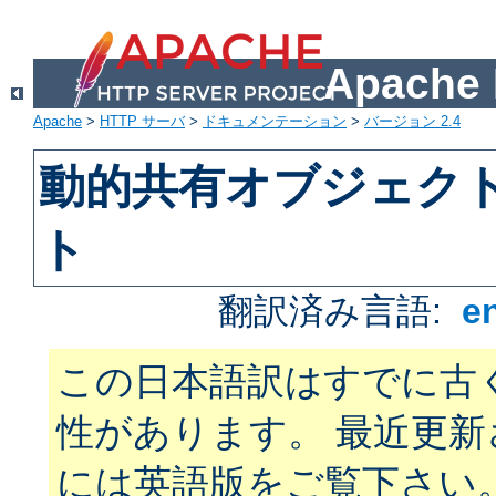
Apach
Apache
>
HTTP サーバ
>
ドキュメンテーション
>
バージョン 2.4
動的共有オブジェクト 
ト
翻訳済み言語:
e
この日本語訳はすでに古
性があります。 最近更
には英語版をご覧下さい