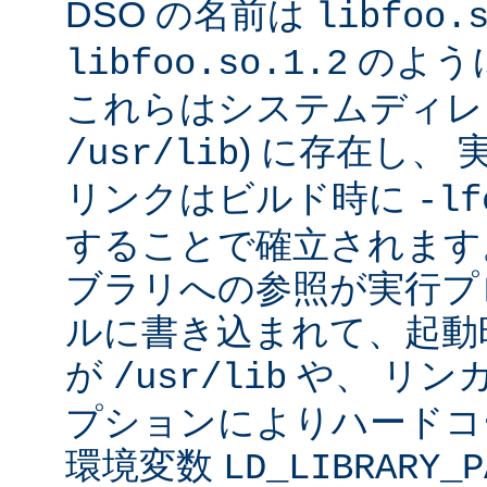
DSO の名前は
libfoo.
のよう
libfoo.so.1.2
これらはシステムディレク
) に存在し、
/usr/lib
リンクはビルド時に
-lf
することで確立されます
ブラリへの参照が実行プ
ルに書き込まれて、起動時に
が
や、 リン
/usr/lib
プションによりハードコ
環境変数
LD_LIBRARY_P