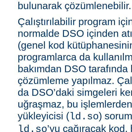
bulunarak çözümlenebilir.
Çalıştırılabilir program iç
normalde DSO içinden atı
(genel kod kütüphanesini
programlarca da kullanılm
bakımdan DSO tarafında b
çözümleme yapılmaz. Çalış
da DSO’daki simgeleri k
uğraşmaz, bu işlemlerde
yükleyicisi (
) sorum
ld.so
’yu çağıracak kod, he
ld.so