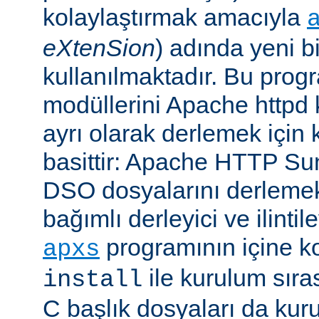
kolaylaştırmak amacıyla
eXtenSion
) adında yeni b
kullanılmaktadır. Bu pro
modüllerini Apache httpd
ayrı olarak derlemek için ku
basittir: Apache HTTP Su
DSO dosyalarını derlemek
bağımlı derleyici ve ilintil
programının içine k
apxs
ile kurulum sır
install
C başlık dosyaları da kur