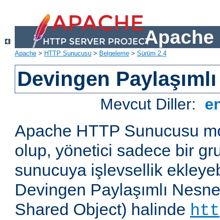
Apache 
Apache
>
HTTP Sunucusu
>
Belgeleme
>
Sürüm 2.4
Devingen Paylaşımlı
Mevcut Diller:
e
Apache HTTP Sunucusu mod
olup, yönetici sadece bir g
sunucuya işlevsellik ekleyebi
Devingen Paylaşımlı Nesne
Shared Object) halinde
htt