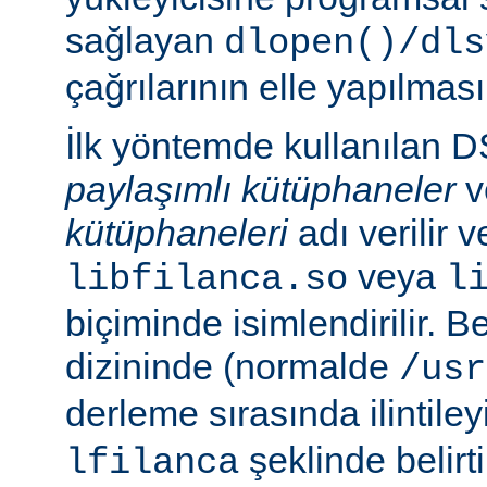
sağlayan
dlopen()/dls
çağrılarının elle yapılması
İlk yöntemde kullanılan 
paylaşımlı kütüphaneler
v
kütüphaneleri
adı verilir 
veya
libfilanca.so
l
biçiminde isimlendirilir. Be
dizininde (normalde
/usr
derleme sırasında ilintil
şeklinde belirtil
lfilanca