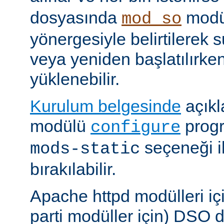
dosyasında
modü
mod_so
yönergesiyle belirtilerek 
veya yeniden başlatılırk
yüklenebilir.
Kurulum belgesinde
açıkl
modülü
prog
configure
seçeneği i
mods-static
bırakılabilir.
Apache httpd modülleri içi
parti modüller için) DSO d