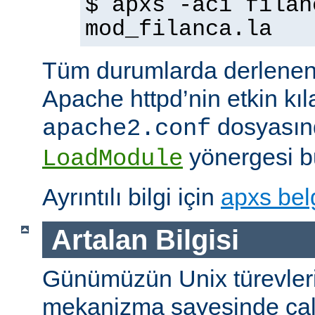
$ apxs -aci filan
mod_filanca.la
Tüm durumlarda derlenen
Apache httpd’nin etkin kıl
dosyasınd
apache2.conf
yönergesi bu
LoadModule
Ayrıntılı bilgi için
apxs bel
Artalan Bilgisi
Günümüzün Unix türevleri
mekanizma sayesinde çalışt