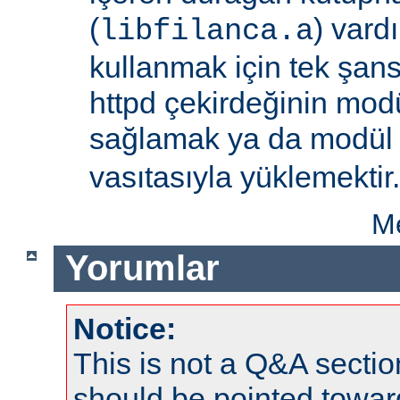
(
) vard
libfilanca.a
kullanmak için tek şan
httpd çekirdeğinin modü
sağlamak ya da modü
vasıtasıyla yüklemektir.
Me
Yorumlar
Notice:
This is not a Q&A sect
should be pointed towar