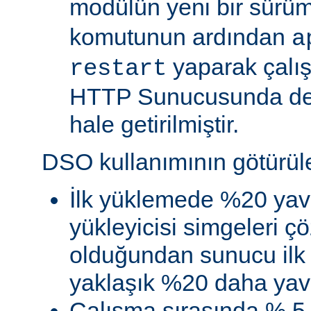
modülün yeni bir sürü
komutunun ardından
a
yaparak çalı
restart
HTTP Sunucusunda de
hale getirilmiştir.
DSO kullanımının götürüler
İlk yüklemede %20 yav
yükleyicisi simgeleri
olduğundan sunucu ilk 
yaklaşık %20 daha yava
Çalışma sırasında % 5