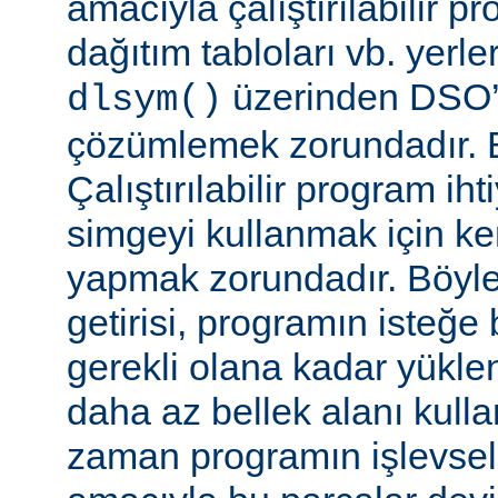
amacıyla çalıştırılabilir 
dağıtım tabloları vb. yerl
üzerinden DSO’d
dlsym()
çözümlemek zorundadır. B
Çalıştırılabilir program i
simgeyi kullanmak için k
yapmak zorundadır. Böyl
getirisi, programın isteğe 
gerekli olana kadar yükl
daha az bellek alanı kullan
zaman programın işlevsell