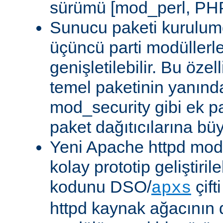
sürümü [mod_perl, PHP
Sunucu paketi kurulum
üçüncü parti modüllerl
genişletilebilir. Bu özel
temel paketinin yanın
mod_security gibi ek pa
paket dağıtıcılarına bü
Yeni Apache httpd modü
kolay prototip geliştiri
kodunu DSO/
çift
apxs
httpd kaynak ağacının 