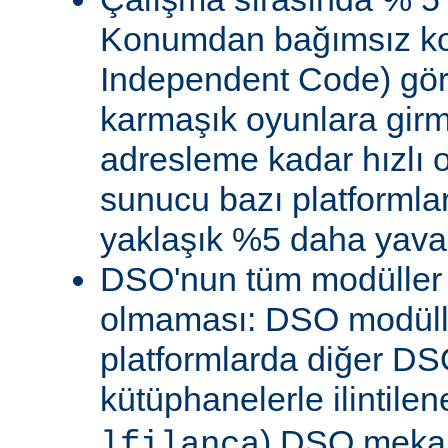
Konumdan bağımsız kod
Independent Code) göre
karmaşık oyunlara gir
adresleme kadar hızlı
sunucu bazı platformla
yaklaşık %5 daha yavaş 
DSO'nun tüm modüller 
olmaması: DSO modülle
platformlarda diğer DS
kütüphanelerle ilintile
) DSO meka
lfilanca