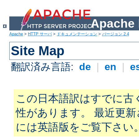
Apach
Apache
>
HTTP サーバ
>
ドキュメンテーション
>
バージョン 2.4
Site Map
翻訳済み言語:
de
|
en
|
e
この日本語訳はすでに古
性があります。 最近更
には英語版をご覧下さい