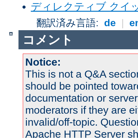
ディレクティブ クイ
翻訳済み言語:
de
|
e
コメント
Notice:
This is not a Q&A sect
should be pointed towar
documentation or serve
moderators if they are 
invalid/off-topic. Quest
Apache HTTP Server shou