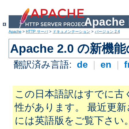
Apach
Apache
>
HTTP サーバ
>
ドキュメンテーション
>
バージョン 2.4
Apache 2.0 の新機
翻訳済み言語:
de
|
en
|
f
この日本語訳はすでに古
性があります。 最近更
には英語版をご覧下さい