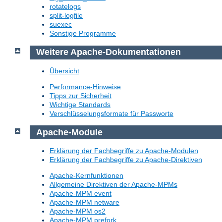
rotatelogs
split-logfile
suexec
Sonstige Programme
Weitere Apache-Dokumentationen
Übersicht
Performance-Hinweise
Tipps zur Sicherheit
Wichtige Standards
Verschlüsselungsformate für Passworte
Apache-Module
Erklärung der Fachbegriffe zu Apache-Modulen
Erklärung der Fachbegriffe zu Apache-Direktiven
Apache-Kernfunktionen
Allgemeine Direktiven der Apache-MPMs
Apache-MPM event
Apache-MPM netware
Apache-MPM os2
Apache-MPM prefork