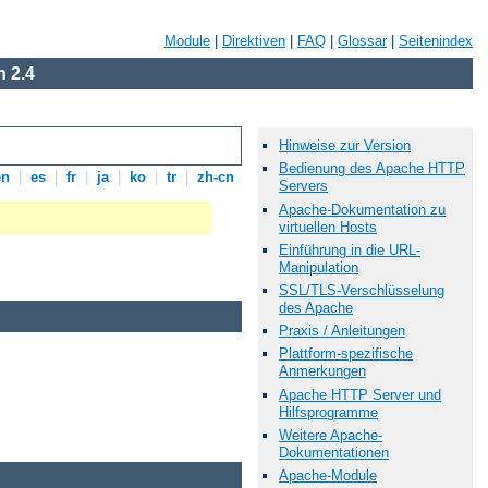
Module
|
Direktiven
|
FAQ
|
Glossar
|
Seitenindex
 2.4
Hinweise zur Version
Bedienung des Apache HTTP
en
|
es
|
fr
|
ja
|
ko
|
tr
|
zh-cn
Servers
Apache-Dokumentation zu
virtuellen Hosts
Einführung in die URL-
Manipulation
SSL/TLS-Verschlüsselung
des Apache
Praxis / Anleitungen
Plattform-spezifische
Anmerkungen
Apache HTTP Server und
Hilfsprogramme
Weitere Apache-
Dokumentationen
Apache-Module