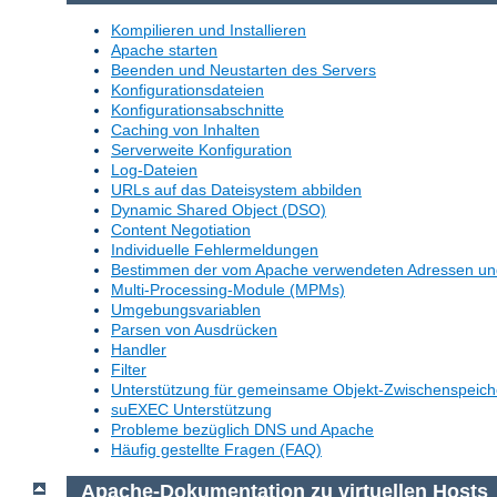
Kompilieren und Installieren
Apache starten
Beenden und Neustarten des Servers
Konfigurationsdateien
Konfigurationsabschnitte
Caching von Inhalten
Serverweite Konfiguration
Log-Dateien
URLs auf das Dateisystem abbilden
Dynamic Shared Object (DSO)
Content Negotiation
Individuelle Fehlermeldungen
Bestimmen der vom Apache verwendeten Adressen un
Multi-Processing-Module (MPMs)
Umgebungsvariablen
Parsen von Ausdrücken
Handler
Filter
Unterstützung für gemeinsame Objekt-Zwischenspeich
suEXEC Unterstützung
Probleme bezüglich DNS und Apache
Häufig gestellte Fragen (FAQ)
Apache-Dokumentation zu virtuellen Hosts