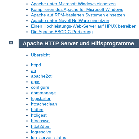
Apache unter Microsoft Windows einsetzen
Kompilieren des Apache für Microsoft Windows
Apache auf RPM-basierten Systemen einsetzen
Apache unter Novell NetWare einsetzen
Einen Hochleistungs-Web-Server auf HPUX betreiben
Die Apache EBCDIC-Portierung
Apache HTTP Server und Hilfsprogramme
Übersicht
httpd
ab
apache2ctl
apxs
configure
dbmmanage
fcgistarter
htcacheclean
htdbm
htdigest
htpasswd
httxt2dbm
logresolve
log_server_status