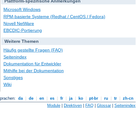
Plattform-spezifische Anmerkungen
Microsoft Windows
RPM-basierte Systeme (Redhat / CentOS / Fedora)
Novell NetWare
EBCDIC-Portierung
Weitere Themen
Häufig gestellte Fragen (FAQ)
Seitenindex
Dokumentation für Entwickler
Mithilfe bei der Dokumentation
Sonstiges
Wiki
Sprachen:
da
|
de
|
en
|
es
|
fr
|
ja
|
ko
|
pt-br
|
ru
|
tr
|
zh-cn
Module
|
Direktiven
|
FAQ
|
Glossar
|
Seitenindex