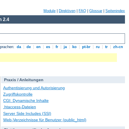
Module
|
Direktiven
|
FAQ
|
Glossar
|
Seitenindex
 2.4
Sprachen:
da
|
de
|
en
|
es
|
fr
|
ja
|
ko
|
pt-br
|
ru
|
tr
|
zh-cn
Praxis / Anleitungen
Authentisierung und Autorisierung
Zugriffskontrolle
CGI: Dynamische Inhalte
.htaccess-Dateien
Server Side Includes (SSI)
Web-Verzeichnisse für Benutzer (public_html)