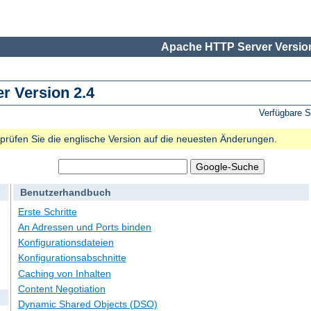
Apache HTTP Server Version
 Version 2.4
Verfügbare 
e prüfen Sie die englische Version auf die neuesten Änderungen.
Benutzerhandbuch
Erste Schritte
An Adressen und Ports binden
Konfigurationsdateien
Konfigurationsabschnitte
Caching von Inhalten
Content Negotiation
Dynamic Shared Objects (DSO)