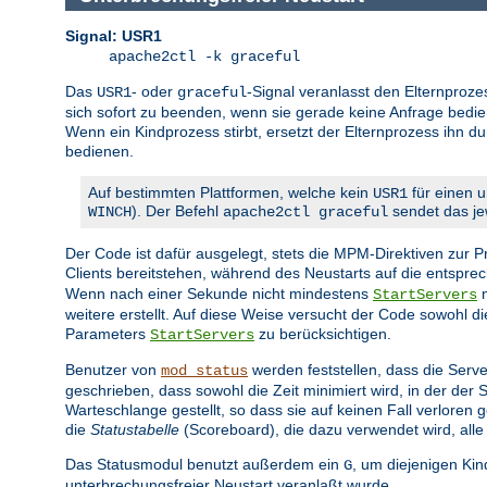
Signal: USR1
apache2ctl -k graceful
Das
- oder
-Signal veranlasst den Elternproze
USR1
graceful
sich sofort zu beenden, wenn sie gerade keine Anfrage bedien
Wenn ein Kindprozess stirbt, ersetzt der Elternprozess ihn d
bedienen.
Auf bestimmten Plattformen, welche kein
für einen u
USR1
). Der Befehl
sendet das jew
WINCH
apache2ctl graceful
Der Code ist dafür ausgelegt, stets die MPM-Direktiven zur
Clients bereitstehen, während des Neustarts auf die entspr
Wenn nach einer Sekunde nicht mindestens
n
StartServers
weitere erstellt. Auf diese Weise versucht der Code sowohl 
Parameters
zu berücksichtigen.
StartServers
Benutzer von
werden feststellen, dass die Serve
mod_status
geschrieben, dass sowohl die Zeit minimiert wird, in der der
Warteschlange gestellt, so dass sie auf keinen Fall verlore
die
Statustabelle
(Scoreboard), die dazu verwendet wird, alle
Das Statusmodul benutzt außerdem ein
, um diejenigen Ki
G
unterbrechungsfreier Neustart veranlaßt wurde.