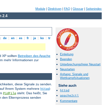
Module
|
Direktiven
|
FAQ
|
Glossar
|
Seitenindex
 2.4
n:
de
|
en
|
es
|
fr
|
ja
|
ko
|
tr
Einleitung
 XP sollten
Betreiben des Apache
Beenden
um mehr Informationen zur
Unterbrechungsfreier Neustart
Neustarten
Anhang: Signale und
Wettkampfsituationen
ichkeiten, diese Signale zu senden.
Siehe auch
s auf Ihrem System mehrere
-
httpd
httpd
im
steht. Das heißt, Sie
PidFile
apache2ctl
 an den Elternprozess senden
Kommentare