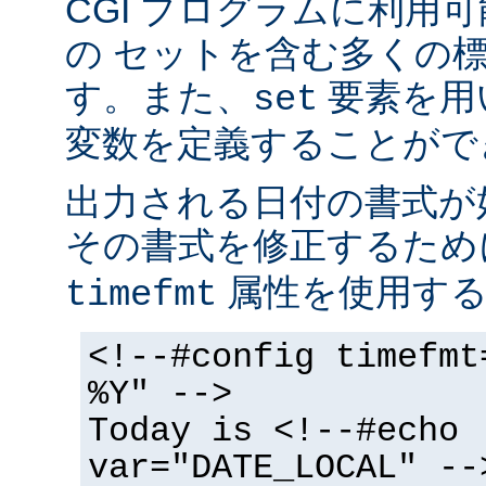
CGI プログラムに利用
の セットを含む多くの
す。また、
要素を用
set
変数を定義することがで
出力される日付の書式が
その書式を修正するた
属性を使用する
timefmt
<!--#config timefmt
%Y" -->
Today is <!--#echo
var="DATE_LOCAL" --