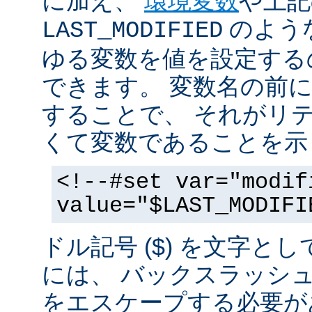
に加え、
環境変数
や上記
のような
LAST_MODIFIED
ゆる変数を値を設定する
できます。 変数名の前にド
することで、 それがリ
くて変数であることを示
<!--#set var="modif
value="$LAST_MODIFI
ドル記号 ($) を文字と
には、 バックスラッシ
をエスケープする必要が