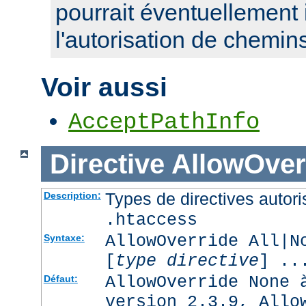
pourrait éventuellement 
l'autorisation de chemin
Voir aussi
AcceptPathInfo
Directive
AllowOver
Types de directives autori
Description:
.htaccess
AllowOverride All|N
Syntaxe:
[
type directive
] ..
AllowOverride None 
Défaut:
version 2.3.9, Allo