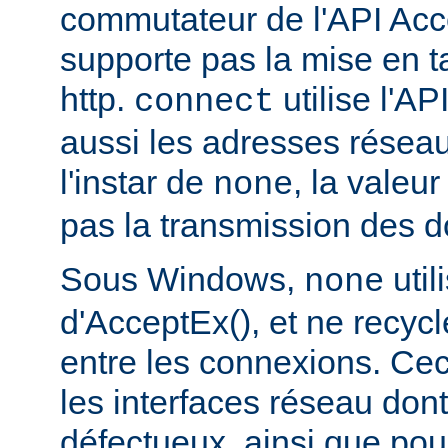
commutateur de l'API Acce
supporte pas la mise en 
http.
utilise l'AP
connect
aussi les adresses réseau
l'instar de
, la valeu
none
pas la transmission des d
Sous Windows,
util
none
d'AcceptEx(), et ne recyc
entre les connexions. Ceci
les interfaces réseau dont 
défectueux, ainsi que pou