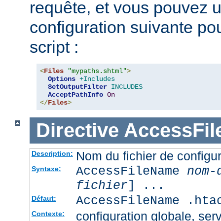
requête, et vous pouvez ut
configuration suivante pour
script :
<
Files
"mypaths.shtml"
>
Options
+Includes
SetOutputFilter
INCLUDES
AcceptPathInfo
On
</
Files
>
Directive
AccessFi
Nom du fichier de configur
Description:
AccessFileName
nom-
Syntaxe:
fichier
] ...
AccessFileName .hta
Défaut:
configuration globale, serv
Contexte: