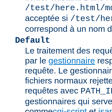
/test/here.html/m
acceptée si
/test/he
correspond à un nom de
Default
Le traitement des requ
par le
gestionnaire
resp
requête. Le gestionnai
fichiers normaux rejett
requêtes avec
PATH_I
gestionnaires qui serve
comme
cgi-script
et
isa