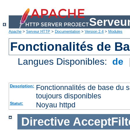
Serveu
Apache
>
Serveur HTTP
>
Documentation
>
Version 2.4
>
Modules
Fonctionalités de B
Langues Disponibles:
de
Fonctionnalités de base du
Description:
toujours disponibles
Noyau httpd
Statut:
Directive
AcceptFilt