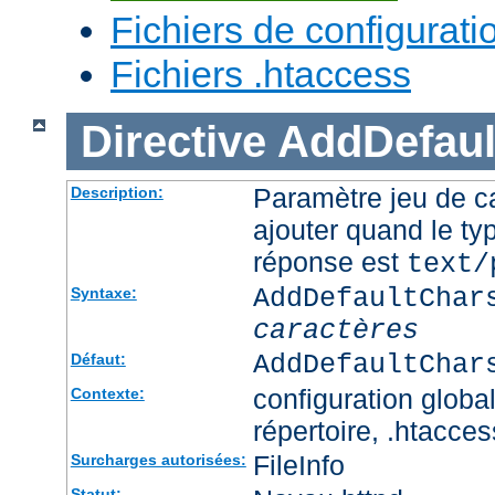
Fichiers de configurati
Fichiers .htaccess
Directive
AddDefaul
Paramètre jeu de ca
Description:
ajouter quand le ty
réponse est
text/
AddDefaultChar
Syntaxe:
caractères
AddDefaultChar
Défaut:
configuration global
Contexte:
répertoire, .htacces
FileInfo
Surcharges autorisées:
Statut: