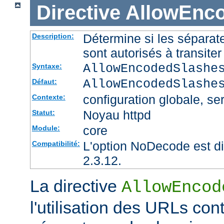
Directive
AllowEnc
Détermine si les sépara
Description:
sont autorisés à transite
AllowEncodedSlashe
Syntaxe:
AllowEncodedSlashe
Défaut:
configuration globale, ser
Contexte:
Noyau httpd
Statut:
core
Module:
L'option NoDecode est di
Compatibilité:
2.3.12.
La directive
AllowEncod
l'utilisation des URLs co