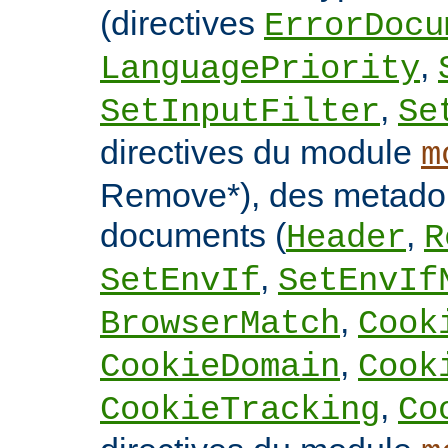
(directives
ErrorDocu
,
LanguagePriority
,
SetInputFilter
Se
directives du module
m
Remove*), des metado
documents (
,
Header
R
,
SetEnvIf
SetEnvIf
,
BrowserMatch
Cook
,
CookieDomain
Cook
,
CookieTracking
Co