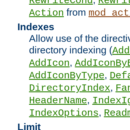
RewriteCond
Rewri
from
Action
mod_act
Indexes
Allow use of the directi
directory indexing (
Add
,
AddIcon
AddIconBy
,
AddIconByType
Def
,
DirectoryIndex
Fa
,
HeaderName
IndexI
,
IndexOptions
Read
Limit