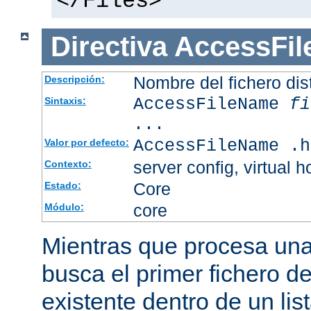
</Files>
Directiva
AccessFi
Nombre del fichero dis
Descripción:
AccessFileName
fi
Sintaxis:
...
AccessFileName .h
Valor por defecto:
server config, virtual h
Contexto:
Core
Estado:
core
Módulo:
Mientras que procesa una 
busca el primer fichero d
existente dentro de un li