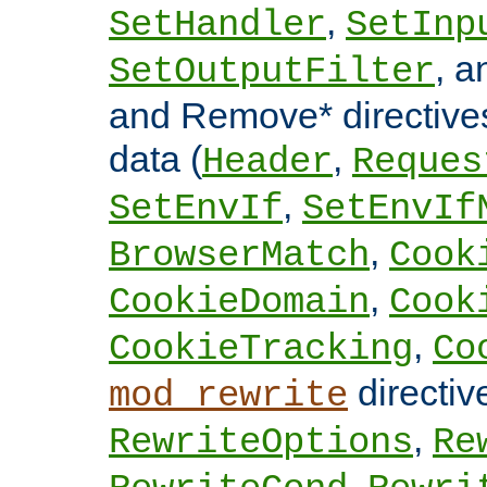
,
SetHandler
SetInp
, 
SetOutputFilter
and Remove* directive
data (
,
Header
Reques
,
SetEnvIf
SetEnvIf
,
BrowserMatch
Cook
,
CookieDomain
Cook
,
CookieTracking
Co
directi
mod_rewrite
,
RewriteOptions
Re
,