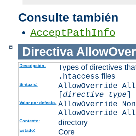
Consulte también
AcceptPathInfo
Directiva
AllowOver
Types of directives tha
Descripción:
files
.htaccess
AllowOverride All
Sintaxis:
[
directive-type
] 
AllowOverride Non
Valor por defecto:
AllowOverride All
directory
Contexto:
Core
Estado: