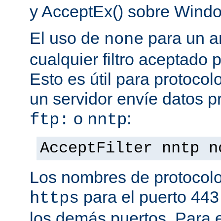
y AcceptEx() sobre Wind
El uso de
para un a
none
cualquier filtro aceptado 
Esto es útil para protoco
un servidor envíe datos p
o
:
ftp:
nntp
AcceptFilter nntp n
Los nombres de protocolo
para el puerto 443
https
los demás puertos. Para e