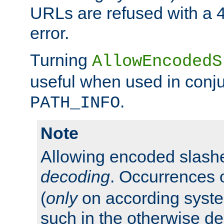
URLs are refused with a 
error.
Turning
AllowEncodedS
useful when used in conju
.
PATH_INFO
Note
Allowing encoded slas
decoding
. Occurrences 
(
only
on according system
such in the otherwise d