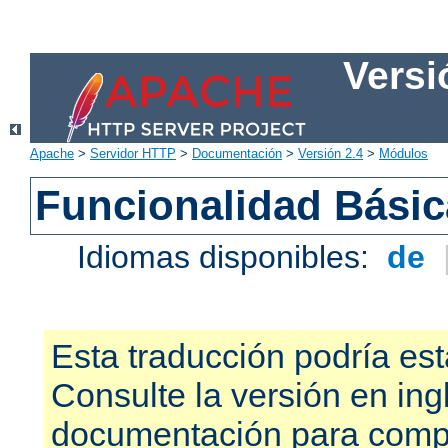
Versi
Apache
>
Servidor HTTP
>
Documentación
>
Versión 2.4
>
Módulos
Funcionalidad Bási
Idiomas disponibles:
de
Esta traducción podría est
Consulte la versión en ing
documentación para compr