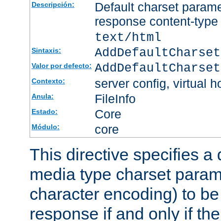
Default charset param
Descripción:
response content-type
text/html
AddDefaultCharset
Sintaxis:
AddDefaultCharset
Valor por defecto:
server config, virtual h
Contexto:
FileInfo
Anula:
Core
Estado:
core
Módulo:
This directive specifies a 
media type charset param
character encoding) to be
response if and only if th