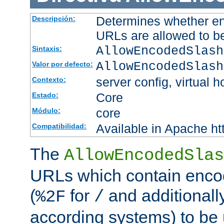
Determines whether en
Descripción:
URLs are allowed to b
AllowEncodedSlash
Sintaxis:
AllowEncodedSlash
Valor por defecto:
server config, virtual h
Contexto:
Core
Estado:
core
Módulo:
Available in Apache ht
Compatibilidad:
The
AllowEncodedSlas
URLs which contain enco
(
for
and additionall
%2F
/
according systems) to be