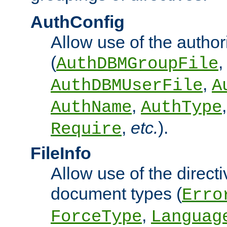
AuthConfig
Allow use of the author
(
,
AuthDBMGroupFile
,
AuthDBMUserFile
A
,
AuthName
AuthType
,
etc.
).
Require
FileInfo
Allow use of the directi
document types (
Erro
,
ForceType
Languag