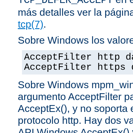
TCP_DEFER_ACCEPT
más detalles ver la pági
tcp(7)
.
Sobre Windows los valore
AcceptFilter http d
AcceptFilter https 
Sobre Windows mpm_winnt
argumento AcceptFilter p
AcceptEx(), y no soporta e
protocolo http. Hay dos va
API Windows AcceptEx() 