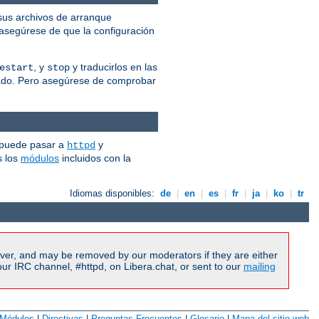
us archivos de arranque
 asegúrese de que la configuración
, y
y traducirlos en las
estart
stop
cuado. Pero asegúrese de comprobar
 puede pasar a
y
httpd
s los
módulos
incluidos con la
Idiomas disponibles:
de
|
en
|
es
|
fr
|
ja
|
ko
|
tr
ver, and may be removed by our moderators if they are either
r IRC channel, #httpd, on Libera.chat, or sent to our
mailing
Módulos
|
Directivas
|
Preguntas Frecuentes
|
Glosario
|
Mapa del sitio web