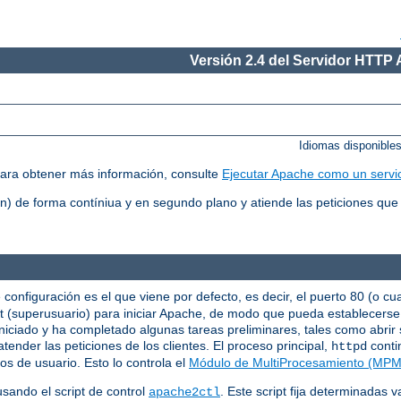
Versión 2.4 del Servidor HTTP
Idiomas disponible
ara obtener más información, consulte
Ejecutar Apache como un servi
 de forma contíniua y en segundo plano y atiende las peticiones que 
 configuración es el que viene por defecto, es decir, el puerto 80 (o cu
oot (superusuario) para iniciar Apache, de modo que pueda establecers
niciado y ha completado algunas tareas preliminares, tales como abrir s
tender las peticiones de los clientes. El proceso principal,
conti
httpd
os de usuario. Esto lo controla el
Módulo de MultiProcesamiento (MPM
sando el script de control
. Este script fija determinadas 
apache2ctl