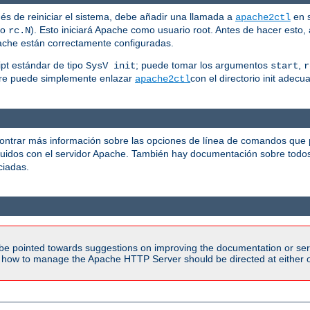
és de reiniciar el sistema, debe añadir una llamada a
en s
apache2ctl
po
). Esto iniciará Apache como usuario root. Antes de hacer esto,
rc.N
pache están correctamente configuradas.
pt estándar de tipo
; puede tomar los argumentos
,
SysV init
start
r
pre puede simplemente enlazar
con el directorio init ade
apache2ctl
ontrar más información sobre las opciones de línea de comandos que
luidos con el servidor Apache. También hay documentación sobre todo
iadas.
be pointed towards suggestions on improving the documentation or ser
n how to manage the Apache HTTP Server should be directed at either ou