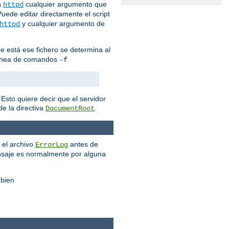
a
cualquier argumento que
httpd
Puede editar directamente el script
y cualquier argumento de
httpd
que está ese fichero se determina al
e línea de comandos
-f
Esto quiere decir que el servidor
e la directiva
.
DocumentRoot
 el archivo
antes de
ErrorLog
nsaje es normalmente por alguna
 bien