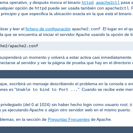
tema operativo, y después invoca el binario
.
pasa 
httpd
apache2ctl
ualquier opción de
puede ser usada también con
. 
httpd
apache2ctl
 principio y que especifica la ubicación exacta en la que está el binario
izar y leer el
fichero de configuración
. El lugar en el 
apache2.conf
n la que se encuentra al iniciar el servidor Apache usando la opción d
che2/apache2.conf
e suspenderá un momento y volverá a estar activa casi inmediatamente. 
ctarse al servidor y ver la página de prueba que hay en el directorio d
que, escribirá un mensaje describiendo el problema en la consola o en
unes es "
". Cuando se recibe este me
Unable to bind to Port ...
 privilegiado (del 0 al 1024) sin haber hecho login como usuario root; ó
tá ya ejecutando Apache o algún otro servidor web en el mismo puerto.
blemas, en la sección de
Preguntas Frecuentes
de Apache.