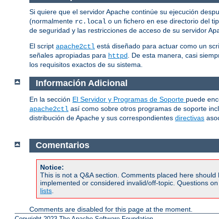
Si quiere que el servidor Apache continúe su ejecución despu
(normalmente
o un fichero en ese directorio del ti
rc.local
de seguridad y las restricciones de acceso de su servidor A
El script
está diseñado para actuar como un scri
apache2ctl
señales apropiadas para
. De esta manera, casi siem
httpd
los requisitos exactos de su sistema.
Información Adicional
En la sección
El Servidor y Programas de Soporte
puede enc
así como sobre otros programas de soporte inc
apache2ctl
distribución de Apache y sus correspondientes
directivas
asoc
Comentarios
Notice:
This is not a Q&A section. Comments placed here should 
implemented or considered invalid/off-topic. Questions o
lists
.
Comments are disabled for this page at the moment.
Copyright 2023 The Apache Software Foundation.