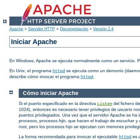
Apache
>
Servidor HTTP
>
Documentación
>
Versión 2.4
Iniciar Apache
En Windows, Apache se ejecuta normalmente como un servicio. P
En Unix, el programa
se ejecuta como un demonio (daemon)
httpd
describe cómo invocar el programa
.
httpd
Cómo iniciar Apache
Si el puerto especificado en la directiva
del fichero de
Listen
1024), entonces es necesario tener privilegios de usuario r
puertos privilegiados. Una vez que el servidor Apache se ha i
procesos, procesos
hijo
, que hacen el trabajo de escuchar y a
root, pero los procesos hijo se ejecutan con menores privilegi
La forma recomendada para invocar el ejecutable
es u
httpd