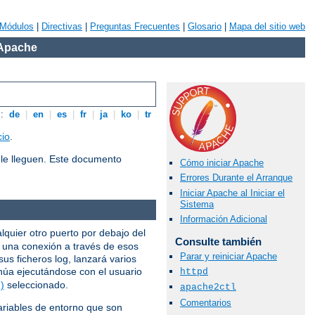
Módulos
|
Directivas
|
Preguntas Frecuentes
|
Glosario
|
Mapa del sitio web
 Apache
s:
de
|
en
|
es
|
fr
|
ja
|
ko
|
tr
cio
.
le lleguen. Este documento
Cómo iniciar Apache
Errores Durante el Arranque
Iniciar Apache al Iniciar el
Sistema
Información Adicional
alquier otro puerto por debajo del
Consulte también
e una conexión a través de esos
Parar y reiniciar Apache
us ficheros log, lanzará varios
núa ejecutándose con el usuario
httpd
)
seleccionado.
apache2ctl
Comentarios
variables de entorno que son