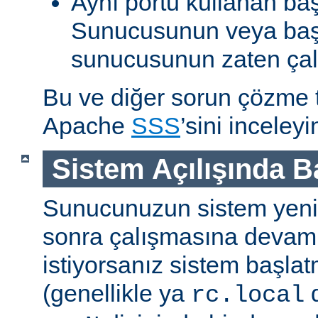
Aynı portu kullanan ba
Sunucusunun veya baş
sunucusunun zaten çal
Bu ve diğer sorun çözme ta
Apache
SSS
’sini inceleyi
Sistem Açılışında 
Sunucunuzun sistem yenid
sonra çalışmasına devam
istiyorsanız sistem başlat
(genellikle ya
d
rc.local