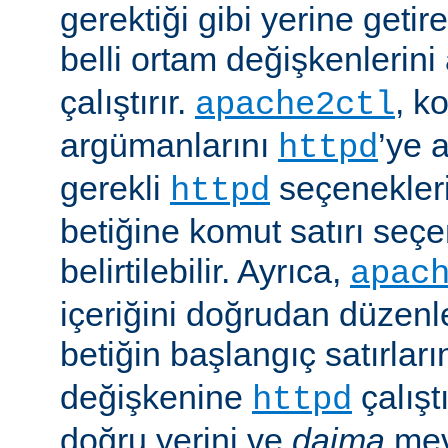
gerektiği gibi yerine getir
belli ortam değişkenlerini
çalıştırır.
, k
apache2ctl
argümanlarını
’ye 
httpd
gerekli
seçenekler
httpd
betiğine komut satırı seçe
belirtilebilir. Ayrıca,
apac
içeriğini doğrudan düzenl
betiğin başlangıç satırlar
değişkenine
çalışt
httpd
doğru yerini ve
daima
mev