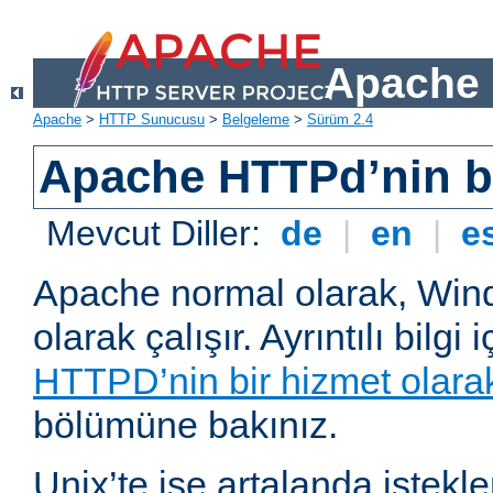
Apache 
Apache
>
HTTP Sunucusu
>
Belgeleme
>
Sürüm 2.4
Apache HTTPd’nin ba
Mevcut Diller:
de
|
en
|
e
Apache normal olarak, Wind
olarak çalışır. Ayrıntılı bilgi 
HTTPD’nin bir hizmet olarak 
bölümüne bakınız.
Unix’te ise artalanda istekl