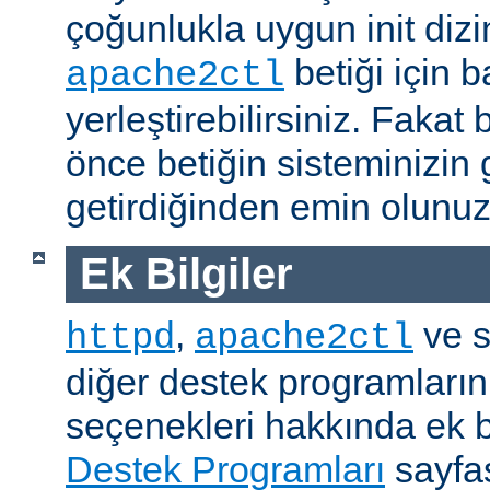
çoğunlukla uygun init dizi
betiği için b
apache2ctl
yerleştirebilirsiniz. Fak
önce betiğin sisteminizin 
getirdiğinden emin olunuz
Ek Bilgiler
,
ve s
httpd
apache2ctl
diğer destek programların
seçenekleri hakkında ek b
Destek Programları
sayfas