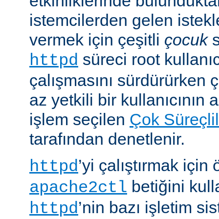
etkinliklerinde bulundukt
istemcilerden gelen istekl
vermek için çeşitli
çocuk
s
süreci root kullanıc
httpd
çalışmasını sürdürürken 
az yetkili bir kullanıcının 
işlem seçilen
Çok Süreçli
tarafından denetlenir.
’yi çalıştırmak için
httpd
betiğini kull
apache2ctl
’nin bazı işletim si
httpd