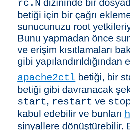
dizininde bir dosyad
rc.N
betiği için bir çağrı eklem
sunucunuzu root yetkileriy
Bunu yapmadan önce sun
ve erişim kısıtlamaları ba
gibi yapılandırıldığından 
betiği, bir s
apache2ctl
betiği gibi davranacak şek
,
ve
start
restart
sto
kabul edebilir ve bunları
sinyallere dönüştürebilir