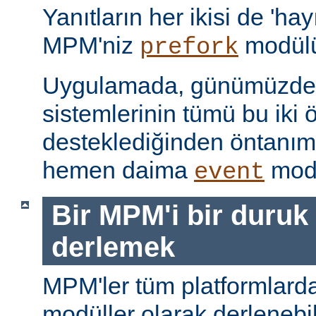
Yanıtların her ikisi de 'hay
MPM'niz
modülü
prefork
Uygulamada, günümüzdeki
sistemlerinin tümü bu iki ö
desteklediğinden öntanı
hemen daima
modü
event
Bir MPM'i bir duruk
derlemek
MPM'ler tüm platformlarda
modüller olarak derlenebi