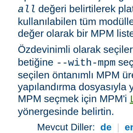
değeri belirtilerek pla
all
kullanılabilen tüm modüller
değer olarak bir MPM listesi
Özdevinimli olarak seçil
betiğine
seç
--with-mpm
seçilen öntanımlı MPM ür
yapılandırma dosyasıyla yü
MPM seçmek için MPM'i
yönergesinde belirtin.
Mevcut Diller:
de
|
e