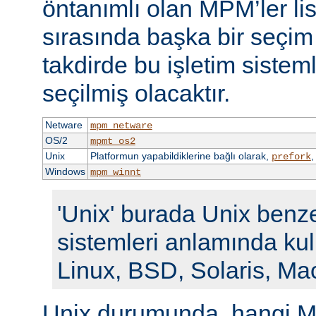
öntanımlı olan MPM’ler li
sırasında başka bir seçi
takdirde bu işletim siste
seçilmiş olacaktır.
Netware
mpm_netware
OS/2
mpmt_os2
Unix
Platformun yapabildiklerine bağlı olarak,
prefork
Windows
mpm_winnt
'Unix' burada Unix benze
sistemleri anlamında kull
Linux, BSD, Solaris, Ma
Unix durumunda, hangi M