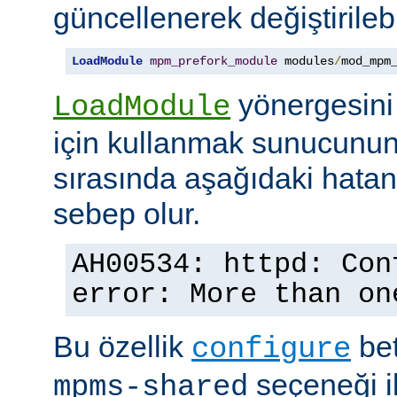
güncellenerek değiştirilebil
LoadModule
mpm_prefork_module
 modules
/
mod_mpm
yönergesini
LoadModule
için kullanmak sunucunun
sırasında aşağıdaki hata
sebep olur.
AH00534: httpd: Con
error: More than on
Bu özellik
bet
configure
seçeneği ile
mpms-shared