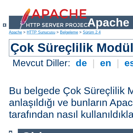
Apache 
Apache
>
HTTP Sunucusu
>
Belgeleme
>
Sürüm 2.4
Çok Süreçlilik Modül
Mevcut Diller:
de
|
en
|
e
Bu belgede Çok Süreçlilik 
anlaşıldığı ve bunların A
tarafından nasıl kullanıldıkla