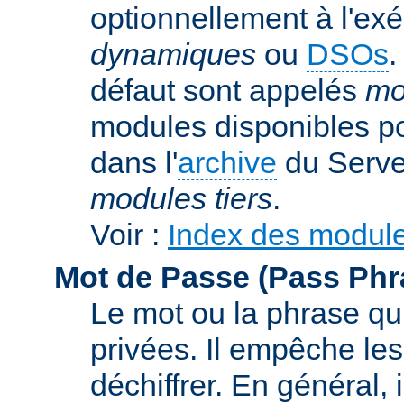
optionnellement à l'ex
dynamiques
ou
DSOs
.
défaut sont appelés
mo
modules disponibles p
dans l'
archive
du Serve
modules tiers
.
Voir :
Index des modul
Mot de Passe (Pass Phr
Le mot ou la phrase qui
privées. Il empêche les
déchiffrer. En général, 