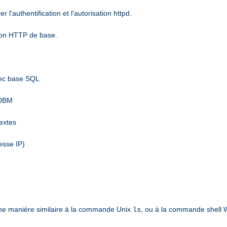
l'authentification et l'autorisation httpd.
tion HTTP de base.
vec base SQL
 DBM
textes
esse IP)
ne manière similaire à la commande Unix
, ou à la commande shell
ls