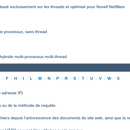
asé exclusivement sur les threads et optimisé pour Novell NetWare
e processus, sans thread
ybride multi-processus multi-thread
E
|
F
|
H
|
I
|
L
|
M
|
N
|
P
|
R
|
S
|
T
|
U
|
V
|
W
|
X
 adresse IP)
a ou de la méthode de requête.
ichiers depuis l'arborescence des documents du site web, ainsi que la r