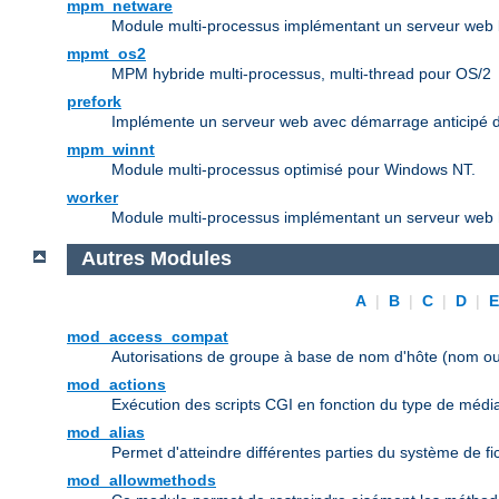
mpm_netware
Module multi-processus implémentant un serveur web b
mpmt_os2
MPM hybride multi-processus, multi-thread pour OS/2
prefork
Implémente un serveur web avec démarrage anticipé d
mpm_winnt
Module multi-processus optimisé pour Windows NT.
worker
Module multi-processus implémentant un serveur web h
Autres Modules
A
|
B
|
C
|
D
|
mod_access_compat
Autorisations de groupe à base de nom d'hôte (nom ou
mod_actions
Exécution des scripts CGI en fonction du type de médi
mod_alias
Permet d'atteindre différentes parties du système de f
mod_allowmethods