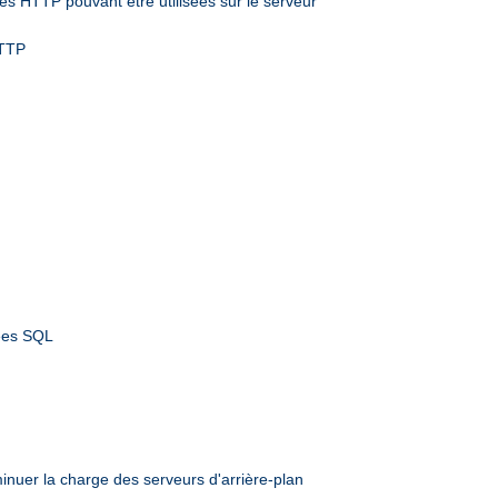
s HTTP pouvant être utilisées sur le serveur
HTTP
nées SQL
inuer la charge des serveurs d'arrière-plan