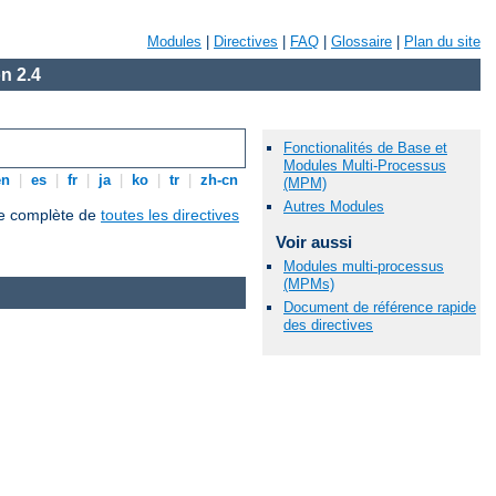
Modules
|
Directives
|
FAQ
|
Glossaire
|
Plan du site
n 2.4
Fonctionalités de Base et
Modules Multi-Processus
en
|
es
|
fr
|
ja
|
ko
|
tr
|
zh-cn
(MPM)
Autres Modules
que complète de
toutes les directives
Voir aussi
Modules multi-processus
(MPMs)
Document de référence rapide
des directives