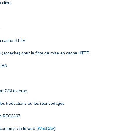
 client
6
en cache HTTP.
(socache) pour le filtre de mise en cache HTTP.
CERN
mon CGI externe
 les traductions ou les réencodages
ées RFC2397
ocuments via le web (
WebDAV
)