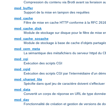
Compression du contenu via Brotli avant sa livraison au
mod_buffer
Support de la mise en tampon des requêtes
mod_cache
Filtre de mise en cache HTTP conforme à la RFC 261
mod_cache_disk
Module de stockage sur disque pour le filtre de mise 
mod_cache_socache
Module de stockage à base de cache d'objets partagés 
mod_cern_meta
La sémantique des métafichiers du serveur httpd du 
mod_cgi
Exécution des scripts CGI
mod_cgid
Exécution des scripts CGI par l'intermédiaire d'un dé
mod_charset_lite
Spécifie dans quel jeu de caractère doivent s'effectuer
mod_data
Convertit un corps de réponse en URL de type donn
mod_dav
Fonctionnalité de création et gestion de versions de d