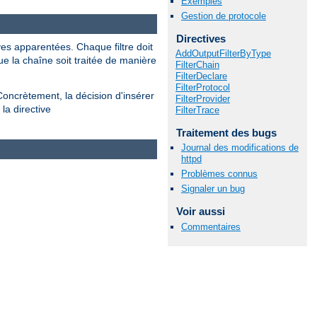
Exemples
Gestion de protocole
Directives
ves apparentées. Chaque filtre doit
AddOutputFilterByType
ue la chaîne soit traitée de manière
FilterChain
FilterDeclare
FilterProtocol
Concrètement, la décision d'insérer
FilterProvider
la directive
FilterTrace
Traitement des bugs
Journal des modifications de
httpd
Problèmes connus
Signaler un bug
Voir aussi
Commentaires