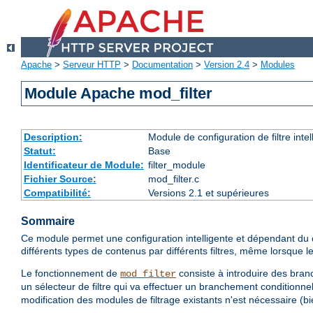
Apache
>
Serveur HTTP
>
Documentation
>
Version 2.4
>
Modules
Module Apache mod_filter
Description:
Module de configuration de filtre inte
Statut:
Base
Identificateur de Module:
filter_module
Fichier Source:
mod_filter.c
Compatibilité:
Versions 2.1 et supérieures
Sommaire
Ce module permet une configuration intelligente et dépendant du co
différents types de contenus par différents filtres, même lorsque
Le fonctionnement de
consiste à introduire des branc
mod_filter
un sélecteur de filtre qui va effectuer un branchement conditionnel
modification des modules de filtrage existants n'est nécessaire (bie