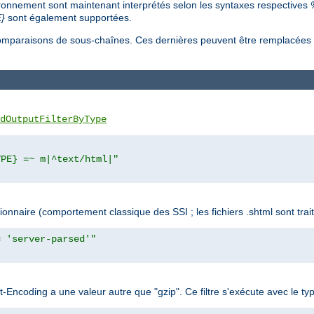
ironnement sont maintenant interprétés selon les syntaxes respectives
}
sont également supportées.
s comparaisons de sous-chaînes. Ces dernières peuvent être remplacée
dOutputFilterByType
YPE} =~ m|^text/html|"
naire (comportement classique des SSI ; les fichiers .shtml sont trait
= 'server-parsed'"
ept-Encoding a une valeur autre que "gzip". Ce filtre s'exécute avec l