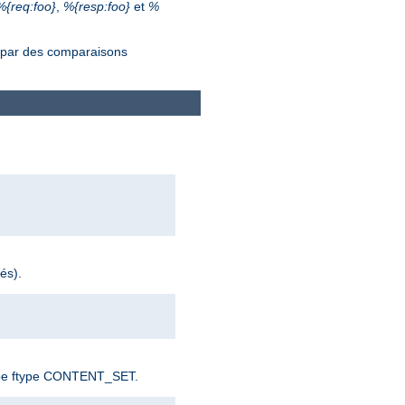
%{req:foo}
,
%{resp:foo}
et
%
s par des comparaisons
és).
e type ftype CONTENT_SET.