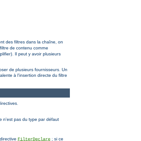
t des filtres dans la chaîne, on
t filtre de contenu comme
fier). Il peut y avoir plusieurs
poser de plusieurs fournisseurs. Un
ente à l'insertion directe du filtre
irectives.
tre n'est pas du type par défaut
 directive
; si ce
FilterDeclare