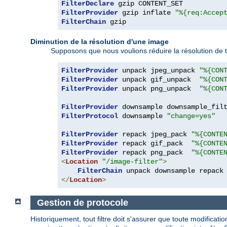
FilterDeclare
FilterProvider
 gzip inflate 
"%{req:Accep
FilterChain
 gzip
Diminution de la résolution d'une image
Supposons que nous voulions réduire la résolution de 
FilterProvider
 unpack jpeg_unpack 
"%{CON
FilterProvider
 unpack gif_unpack  
"%{CON
FilterProvider
 unpack png_unpack  
"%{CON
FilterProvider
 downsample downsample_fil
FilterProtocol
 downsample 
"change=yes"
FilterProvider
 repack jpeg_pack 
"%{CONTE
FilterProvider
 repack gif_pack  
"%{CONTE
FilterProvider
 repack png_pack  
"%{CONTE
<
Location
"/image-filter"
>
FilterChain
</
Location
>
Gestion de protocole
Historiquement, tout filtre doit s'assurer que toute modificat