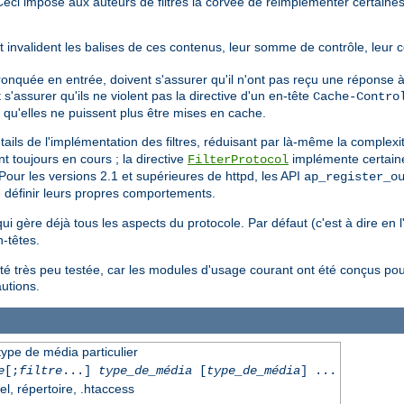
e. Ceci impose aux auteurs de filtres la corvée de réimplémenter certai
it invalident les balises de ces contenus, leur somme de contrôle, leur 
tronquée en entrée, doivent s'assurer qu'il n'ont pas reçu une réponse à
nt s'assurer qu'ils ne violent pas la directive d'un en-tête
Cache-Contro
 qu'elles ne puissent plus être mises en cache.
ils de l'implémentation des filtres, réduisant par là-même la complexi
t toujours en cours ; la directive
implémente certaine
FilterProtocol
our les versions 2.1 et supérieures de httpd, les API
ap_register_o
 définir leurs propres comportements.
 qui gère déjà tous les aspects du protocole. Par défaut (c'est à dire en 
-têtes.
été très peu testée, car les modules d'usage courant ont été conçus pou
autions.
 type de média particulier
e
[;
filtre
...]
type_de_média
[
type_de_média
] ...
el, répertoire, .htaccess