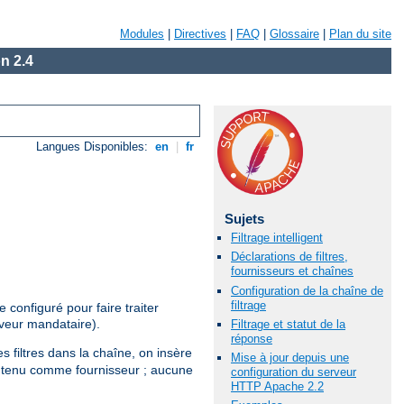
Modules
|
Directives
|
FAQ
|
Glossaire
|
Plan du site
n 2.4
Langues Disponibles:
en
|
fr
Sujets
Filtrage intelligent
Déclarations de filtres,
fournisseurs et chaînes
Configuration de la chaîne de
filtrage
configuré pour faire traiter
rveur mandataire).
Filtrage et statut de la
réponse
s filtres dans la chaîne, on insère
Mise à jour depuis une
 contenu comme fournisseur ; aucune
configuration du serveur
HTTP Apache 2.2