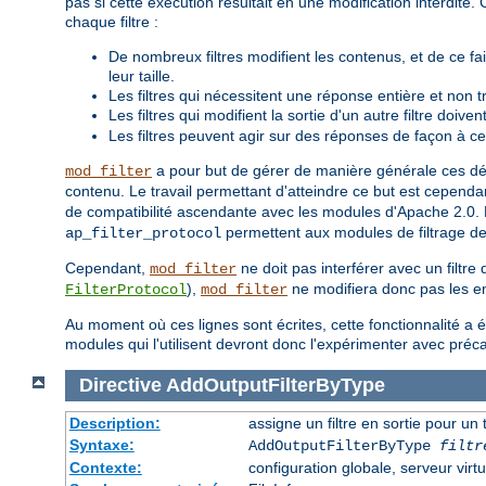
pas si cette exécution résultait en une modification interdit
chaque filtre :
De nombreux filtres modifient les contenus, et de ce fa
leur taille.
Les filtres qui nécessitent une réponse entière et non 
Les filtres qui modifient la sortie d'un autre filtre doive
Les filtres peuvent agir sur des réponses de façon à ce
a pour but de gérer de manière générale ces déta
mod_filter
contenu. Le travail permettant d'atteindre ce but est cependan
de compatibilité ascendante avec les modules d'Apache 2.0. P
permettent aux modules de filtrage de
ap_filter_protocol
Cependant,
ne doit pas interférer avec un filtre
mod_filter
),
ne modifiera donc pas les en
FilterProtocol
mod_filter
Au moment où ces lignes sont écrites, cette fonctionnalité a 
modules qui l'utilisent devront donc l'expérimenter avec préc
Directive
AddOutputFilterByType
Description:
assigne un filtre en sortie pour un
Syntaxe:
AddOutputFilterByType
filtr
Contexte:
configuration globale, serveur virtu