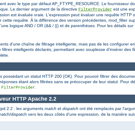
itement avec le type par défaut AP_FTYPE_RESOURCE. Le fournisseur doit 
ue. Le dernier argument de la directive
est une exp
FilterProvider
ession est évaluée vraie. L'expression peut évaluer une requête HTTP o
ar cette requête. À la différence des version précédentes, mod_filter s
ne logique AND / OR (&& / ||) et de parenthèses. Pour les détails sur l
nts d'une chaîne de filtrage intelligente, mais pas de les configurer en
filtres intelligents déclarés, permettant avec souplesse d'insérer des fil
lète.
es possédant un statut HTTP 200 (OK). Pour pouvoir filtrer des docume
s réponses étant alors filtrées sans se préoccuper de leur statut. Pour
e
.
FilterProvider
rveur HTTP Apache 2.2
ttpd 2.2 : les arguments
match
et
dispatch
ont été remplacés par l'arg
 match/dispatch vers les deux côtés d'une expression, de la manière sui