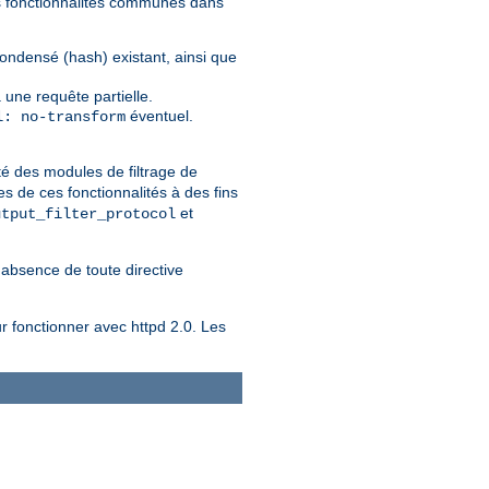
nes fonctionnalités communes dans
condensé (hash) existant, ainsi que
 une requête partielle.
éventuel.
l: no-transform
té des modules de filtrage de
s de ces fonctionnalités à des fins
et
utput_filter_protocol
l'absence de toute directive
r fonctionner avec httpd 2.0. Les