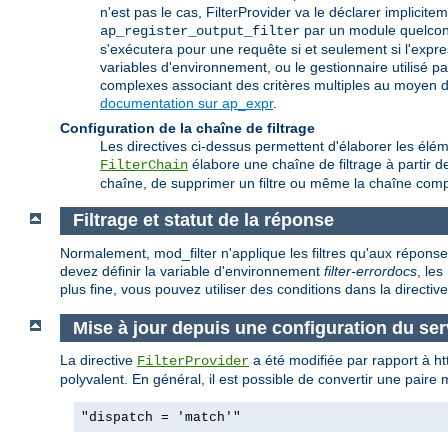
n'est pas le cas, FilterProvider va le déclarer implic
par un module quelconq
ap_register_output_filter
s'exécutera pour une requête si et seulement si l'expr
variables d'environnement, ou le gestionnaire utilisé p
complexes associant des critères multiples au moyen d'u
documentation sur ap_expr
.
Configuration de la chaîne de filtrage
Les directives ci-dessus permettent d'élaborer les éléme
élabore une chaîne de filtrage à partir de 
FilterChain
chaîne, de supprimer un filtre ou même la chaîne comp
Filtrage et statut de la réponse
Normalement, mod_filter n'applique les filtres qu'aux répons
devez définir la variable d'environnement
filter-errordocs
, le
plus fine, vous pouvez utiliser des conditions dans la directiv
Mise à jour depuis une configuration du se
La directive
a été modifiée par rapport à h
FilterProvider
polyvalent. En général, il est possible de convertir une paire
"dispatch = 'match'"