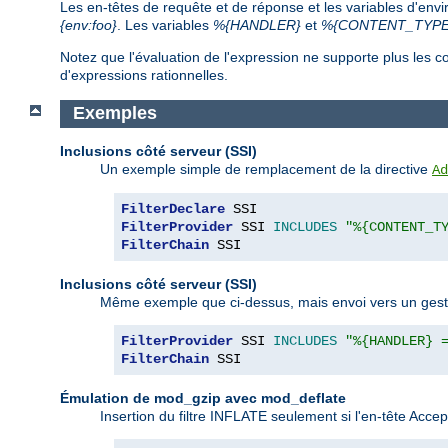
Les en-têtes de requête et de réponse et les variables d'env
{env:foo}
. Les variables
%{HANDLER}
et
%{CONTENT_TYPE
Notez que l'évaluation de l'expression ne supporte plus le
d'expressions rationnelles.
Exemples
Inclusions côté serveur (SSI)
Un exemple simple de remplacement de la directive
Ad
FilterDeclare
FilterProvider
 SSI 
INCLUDES
"%{CONTENT_T
FilterChain
 SSI
Inclusions côté serveur (SSI)
Même exemple que ci-dessus, mais envoi vers un gestion
FilterProvider
 SSI 
INCLUDES
"%{HANDLER} 
FilterChain
 SSI
Émulation de mod_gzip avec mod_deflate
Insertion du filtre INFLATE seulement si l'en-tête Acc