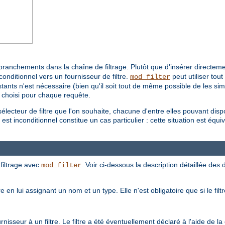
branchements dans la chaîne de filtrage. Plutôt que d'insérer directemen
conditionnel vers un fournisseur de filtre.
peut utiliser tou
mod_filter
ants n'est nécessaire (bien qu'il soit tout de même possible de les simpli
a choisi pour chaque requête.
électeur de filtre que l'on souhaite, chacune d'entre elles pouvant dis
st inconditionnel constitue un cas particulier : cette situation est équival
filtrage avec
. Voir ci-dessous la description détaillée des d
mod_filter
e en lui assignant un nom et un type. Elle n'est obligatoire que si le fil
isseur à un filtre. Le filtre a été éventuellement déclaré à l'aide de la