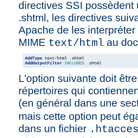
directives SSI possèdent
.shtml, les directives sui
Apache de les interpréter 
MIME
au doc
text/html
AddType
 text
/
html 
.
AddOutputFilter
INCLUDES
.
shtml
L'option suivante doit être
répertoires qui contiennen
(en général dans une sec
mais cette option peut ég
dans un fichier
.htacce