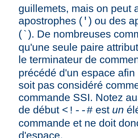
guillemets, mais on peut a
apostrophes (
) ou des a
'
(
). De nombreuses comm
`
qu'une seule paire attribu
le terminateur de comment
précédé d'un espace afin d
soit pas considéré comm
commande SSI. Notez auss
de début
est
un
él
<!--#
commande et ne doit donc
d'espace.