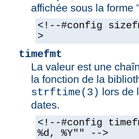
affichée sous la forme 
<!--#config sizef
>
timefmt
La valeur est une chaîn
la fonction de la bibli
lors de 
strftime(3)
dates.
<!--#config timef
%d, %Y"" -->