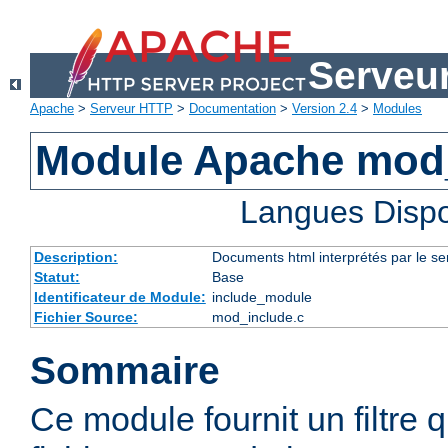
Serveu
Apache
>
Serveur HTTP
>
Documentation
>
Version 2.4
>
Modules
Module Apache mod
Langues Dispo
Description:
Documents html interprétés par le se
Statut:
Base
Identificateur de Module:
include_module
Fichier Source:
mod_include.c
Sommaire
Ce module fournit un filtre qu