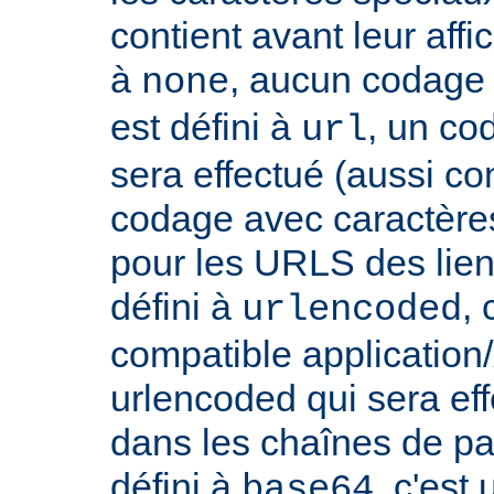
contient avant leur affic
à
, aucun codage n
none
est défini à
, un co
url
sera effectué (aussi c
codage avec caractères
pour les URLS des liens, 
défini à
,
urlencoded
compatible applicatio
urlencoded qui sera effe
dans les chaînes de par
défini à
, c'est
base64