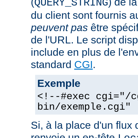
(
) de l
QUERY_STRING
du client sont fournis a
peuvent pas
être spéci
de l'URL. Le script dis
include en plus de l'e
standard
CGI
.
Exemple
<!--#exec cgi="/c
bin/exemple.cgi" 
Si, à la place d'un flux 
renvoie un en-tête