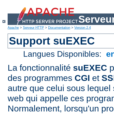
Serveu
Apache
>
Serveur HTTP
>
Documentation
>
Version 2.4
Support suEXEC
Langues Disponibles:
e
La fonctionnalité
suEXEC
p
des programmes
CGI
et
SS
autre que celui sous lequel 
web qui appelle ces progr
Normalement, lorsqu'un p