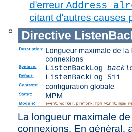
d'erreur
Address alr
citant d'autres causes 
Directive
ListenBac
Longueur maximale de la l
Description:
connexions
ListenBackLog
backl
Syntaxe:
ListenBackLog 511
Défaut:
configuration globale
Contexte:
MPM
Statut:
Module:
,
,
,
,
event
worker
prefork
mpm_winnt
mpm_n
La longueur maximale de l
connexions. En général, 