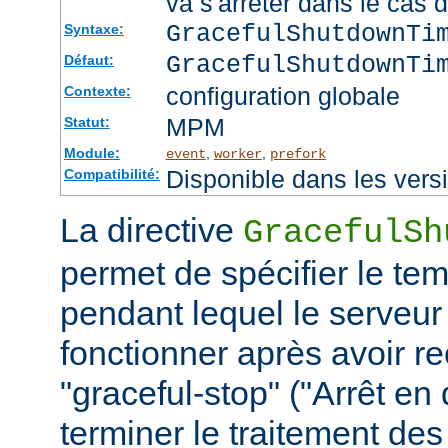
va s'arrêter dans le cas 
GracefulShutdownTi
Syntaxe:
GracefulShutdownTi
Défaut:
configuration globale
Contexte:
MPM
Statut:
Module:
,
,
event
worker
prefork
Disponible dans les vers
Compatibilité:
La directive
GracefulSh
permet de spécifier le te
pendant lequel le serveur
fonctionner après avoir re
"graceful-stop" ("Arrêt en
terminer le traitement de