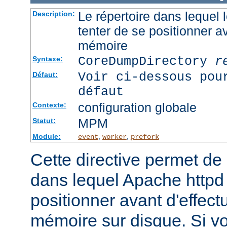
Le répertoire dans lequel
Description:
tenter de se positionner a
mémoire
CoreDumpDirectory
r
Syntaxe:
Voir ci-dessous pou
Défaut:
défaut
configuration globale
Contexte:
MPM
Statut:
Module:
,
,
event
worker
prefork
Cette directive permet de d
dans lequel Apache httpd 
positionner avant d'effect
mémoire sur disque. Si v