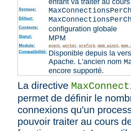
enfant va traiter au cou
MaxConnectionsPer
Syntaxe:
MaxConnectionsPerC
Défaut:
configuration globale
Contexte:
MPM
Statut:
Module:
,
,
,
,
event
worker
prefork
mpm_winnt
mpm_
Disponible depuis la ver
Compatibilité:
Apache. L'ancien nom
M
encore supporté.
La directive
MaxConnect
permet de définir le no
connexions qu'un process
pouvoir traiter au cours d