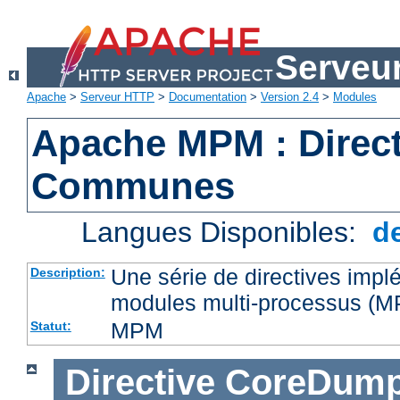
Serveu
Apache
>
Serveur HTTP
>
Documentation
>
Version 2.4
>
Modules
Apache MPM : Direct
Communes
Langues Disponibles:
d
Une série de directives impl
Description:
modules multi-processus (
MPM
Statut:
Directive
CoreDump