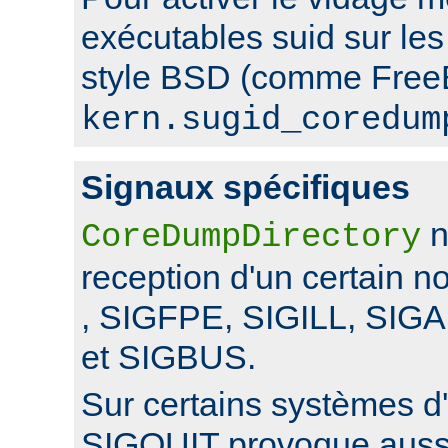
exécutables suid sur le
style BSD (comme FreeB
kern.sugid_coredum
Signaux spécifiques
n
CoreDumpDirectory
reception d'un certain 
, SIGFPE, SIGILL, SI
et SIGBUS.
Sur certains systèmes d'
SIGQUIT provoque auss