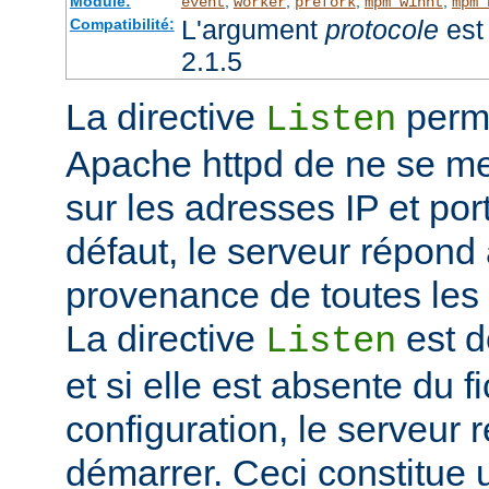
Module:
,
,
,
,
event
worker
prefork
mpm_winnt
mpm_
L'argument
protocole
est 
Compatibilité:
2.1.5
La directive
perme
Listen
Apache httpd de ne se met
sur les adresses IP et port
défaut, le serveur répond
provenance de toutes les 
La directive
est d
Listen
et si elle est absente du f
configuration, le serveur 
démarrer. Ceci constitue