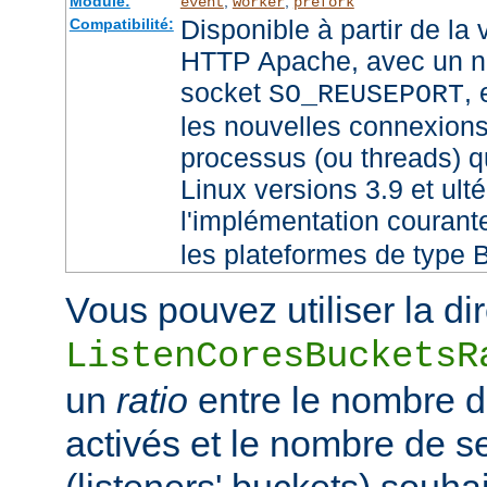
Module:
,
,
event
worker
prefork
Disponible à partir de la
Compatibilité:
HTTP Apache, avec un no
socket
,
SO_REUSEPORT
les nouvelles connexions
processus (ou threads) qu
Linux versions 3.9 et ult
l'implémentation couran
les plateformes de type 
Vous pouvez utiliser la di
ListenCoresBucketsR
un
ratio
entre le nombre 
activés et le nombre de 
(listeners' buckets) souhai