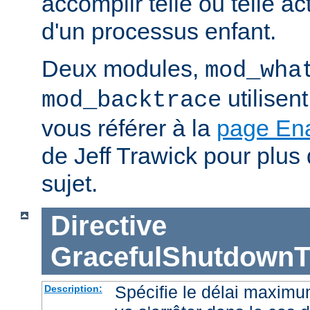
accomplir telle ou telle ac
d'un processus enfant.
Deux modules,
mod_wha
utilisen
mod_backtrace
vous référer à la
page En
de Jeff Trawick pour plus 
sujet.
Directive
GracefulShutdownT
Spécifie le délai maximu
Description: