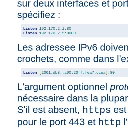
sur deux interfaces et port
spécifiez :
Listen
192.170
.
2.1
:
80
Listen
192.170
.
2.5
:
8000
Les adressee IPv6 doiven
crochets, comme dans l'e
Listen
[
2001:db8::a00:20ff:fea7:ccea
]:
80
L'argument optionnel
prot
nécessaire dans la plupar
S'il est absent,
est 
https
pour le port 443 et
l
http