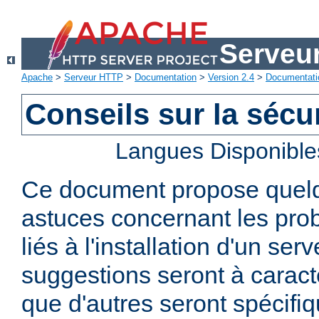
Serveu
Apache
>
Serveur HTTP
>
Documentation
>
Version 2.4
>
Documentati
Conseils sur la sécur
Langues Disponible
Ce document propose quelq
astuces concernant les pro
liés à l'installation d'un se
suggestions seront à caract
que d'autres seront spécifi