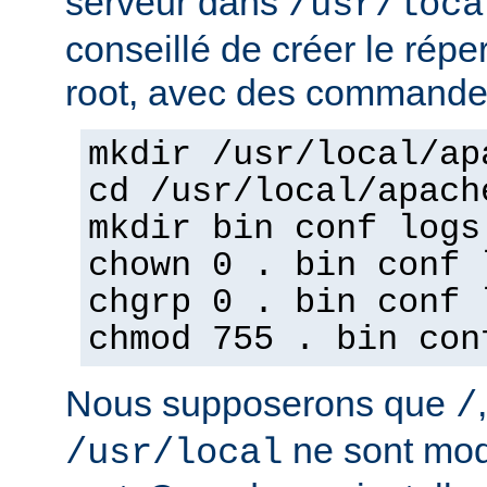
serveur dans
/usr/loca
conseillé de créer le répe
root, avec des commandes
mkdir /usr/local/ap
cd /usr/local/apach
mkdir bin conf logs
chown 0 . bin conf 
chgrp 0 . bin conf 
chmod 755 . bin con
Nous supposerons que
/
ne sont mod
/usr/local