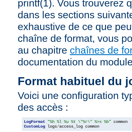
printf(1). Vous trouverez
dans les sections suivante
exhaustive de ce que peu
chaîne de format, vous po
au chapitre
chaînes de fo
documentation du modul
Format habituel du j
Voici une configuration ty
des accès :
LogFormat
"%h %l %u %t \"%r\" %>s %b"
CustomLog
 logs
/
access_log common