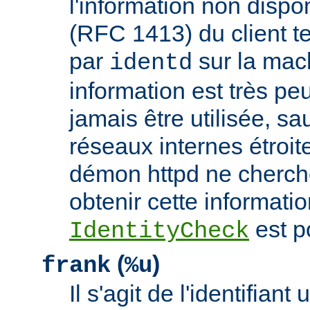
l'information non dispon
(RFC 1413) du client t
par
sur la mach
identd
information est très peu
jamais être utilisée, sa
réseaux internes étroit
démon httpd ne cherche
obtenir cette informatio
est p
IdentityCheck
(
)
frank
%u
Il s'agit de l'identifiant 