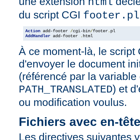
une extension
décle
html
du script CGI
footer.pl
Action
 add-footer 
/
cgi-bin
/
footer
.
AddHandler
 add-footer 
.
html
À ce moment-là, le script
d'envoyer le document in
(référencé par la variabl
) et d
PATH_TRANSLATED
ou modification voulus.
Fichiers avec en-tê
Les directives suivantes v