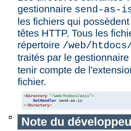
gestionnaire
send-as-i
les fichiers qui possèdent
têtes HTTP. Tous les fichi
répertoire
/web/htdocs
traités par le gestionnair
tenir compte de l'extensi
fichier.
<
Directory
"/web/htdocs/asis"
>
SetHandler
</
Directory
>
Note du développeu