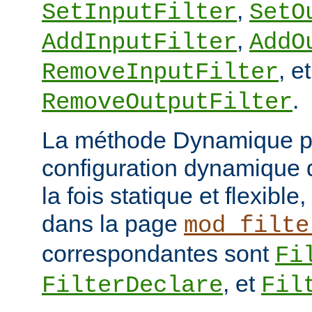
,
SetInputFilter
SetO
,
AddInputFilter
AddO
, et
RemoveInputFilter
.
RemoveOutputFilter
La méthode Dynamique p
configuration dynamique de
la fois statique et flexibl
dans la page
mod_filte
correspondantes sont
Fi
, et
FilterDeclare
Fil