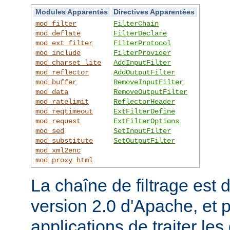
Modules Apparentés
Directives Apparentées
mod_filter
FilterChain
mod_deflate
FilterDeclare
mod_ext_filter
FilterProtocol
mod_include
FilterProvider
mod_charset_lite
AddInputFilter
mod_reflector
AddOutputFilter
mod_buffer
RemoveInputFilter
mod_data
RemoveOutputFilter
mod_ratelimit
ReflectorHeader
mod_reqtimeout
ExtFilterDefine
mod_request
ExtFilterOptions
mod_sed
SetInputFilter
mod_substitute
SetOutputFilter
mod_xml2enc
mod_proxy_html
La chaîne de filtrage est 
version 2.0 d'Apache, et 
applications de traiter le