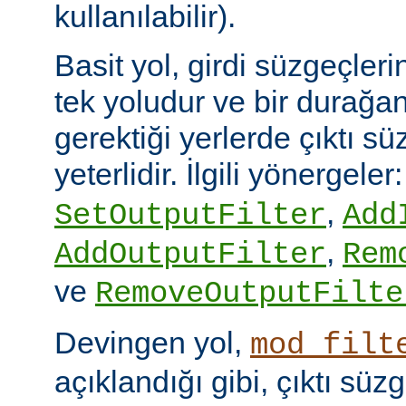
kullanılabilir).
Basit yol, girdi süzgeçler
tek yoludur ve bir durağan
gerektiği yerlerde çıktı sü
yeterlidir. İlgili yönergeler
,
SetOutputFilter
Add
,
AddOutputFilter
Rem
ve
RemoveOutputFilte
Devingen yol,
mod_filt
açıklandığı gibi, çıktı sü