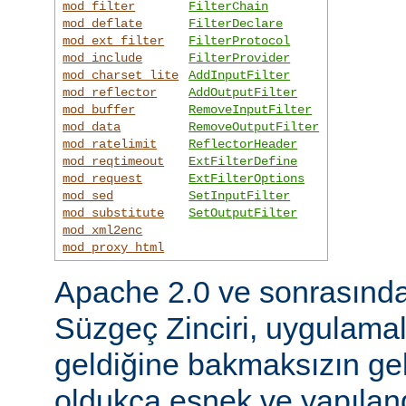
mod_filter
FilterChain
mod_deflate
FilterDeclare
mod_ext_filter
FilterProtocol
mod_include
FilterProvider
mod_charset_lite
AddInputFilter
mod_reflector
AddOutputFilter
mod_buffer
RemoveInputFilter
mod_data
RemoveOutputFilter
mod_ratelimit
ReflectorHeader
mod_reqtimeout
ExtFilterDefine
mod_request
ExtFilterOptions
mod_sed
SetInputFilter
mod_substitute
SetOutputFilter
mod_xml2enc
mod_proxy_html
Apache 2.0 ve sonrasınd
Süzgeç Zinciri, uygulama
geldiğine bakmaksızın gel
oldukça esnek ve yapılandı