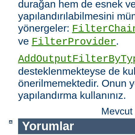
durağan hem de esnek ve
yapılandırılabilmesini mümk
yönergeler:
FilterChai
ve
.
FilterProvider
AddOutputFilterByTy
desteklenmekteyse de kull
önerilmemektedir. Onun y
yapılandırma kullanınız.
Mevcut 
Yorumlar