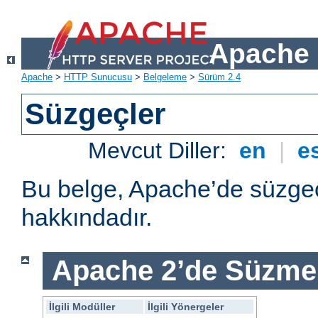
Apache 
Apache
>
HTTP Sunucusu
>
Belgeleme
>
Sürüm 2.4
Süzgeçler
Mevcut Diller:
en
|
e
Bu belge, Apache’de süzgeç
hakkındadır.
Apache 2’de Süzme 
İlgili Modüller
İlgili Yönergeler