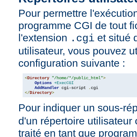
Pour permettre l'exécutio
programme CGI de tout fi
l'extension
et situé 
.cgi
utilisateur, vous pouvez uti
configuration suivante :
<
Directory
"/home/*/public_html"
>
Options
+ExecCGI
AddHandler
 cgi-script 
.
</
Directory
>
Pour indiquer un sous-rép
d'un répertoire utilisateur 
traité en tant que progr