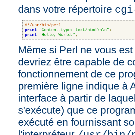
dans votre répertoire
cgi
#!/usr/bin/perl
print
"Content-type: text/html\n\n"
;
print
"Hello, World."
;
Même si Perl ne vous est 
devriez être capable de 
fonctionnement de ce pr
première ligne indique à 
interface à partir de laqu
s'exécute) que ce progra
exécuté en fournissant son
l'interpréteur
/usr/bin/