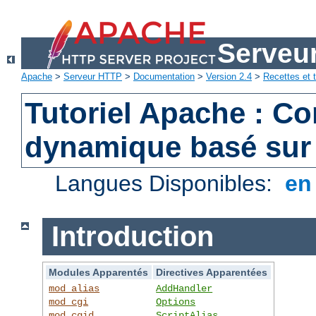
Serveu
Apache
>
Serveur HTTP
>
Documentation
>
Version 2.4
>
Recettes et t
Tutoriel Apache : C
dynamique basé sur
Langues Disponibles:
e
Introduction
Modules Apparentés
Directives Apparentées
mod_alias
AddHandler
mod_cgi
Options
mod_cgid
ScriptAlias