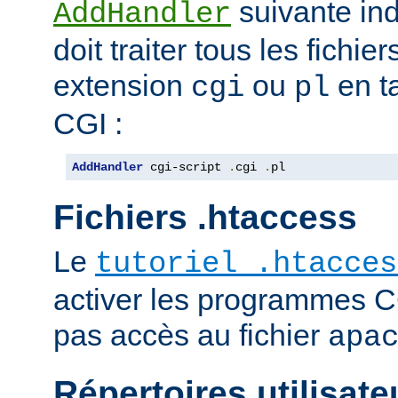
suivante ind
AddHandler
doit traiter tous les fichi
extension
ou
en t
cgi
pl
CGI :
AddHandler
 cgi-script 
.
cgi 
.
pl
Fichiers .htaccess
Le
tutoriel .htacces
activer les programmes C
pas accès au fichier
apa
Répertoires utilisate