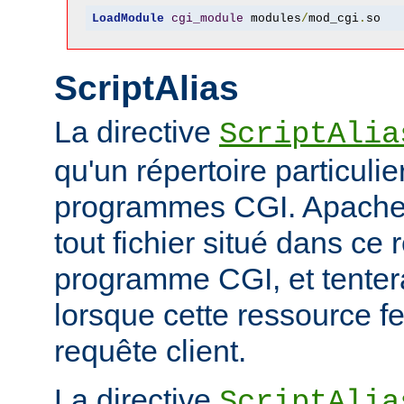
LoadModule
cgi_module
 modules
/
mod_cgi
.
so
ScriptAlias
La directive
ScriptAlia
qu'un répertoire particuli
programmes CGI. Apache
tout fichier situé dans ce 
programme CGI, et tentera
lorsque cette ressource fe
requête client.
La directive
ScriptAlia