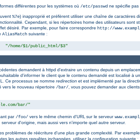
formes différentes pour les systèmes où
ne spécifie pas 
/etc/passwd
souvent
) inapproprié et préfèrent utiliser une chaîne de caractères d
%7e
nctionnalité. Cependant, si les répertoires home des utilisateurs sont st
effet désiré. Par exemple, pour faire correspondre
http://www.exampl
ve
suivante :
AliasMatch
"/home/$1/public_html/$3"
précédentes demandent à httpd d'extraire un contenu depuis un emplac
s souhaitable d'informer le client que le contenu demandé est localisé à
 URL. Ce processus se nomme
redirection
et est implémenté par la direct
 vers le nouveau répertoire
, vous pouvez demander aux clients 
/bar/
ple.com/bar/"
çant par
vers le même chemin d'URL sur le serveur
/foo/
www.exampl
 serveur d'origine, mais aussi vers n'importe quel autre serveur.
les problèmes de réécriture d'une plus grande complexité. Par exemple,
outes les autres requêtes inchangées, utilisez la configuration suivante :