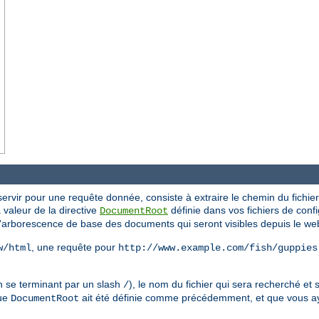
ervir pour une requête donnée, consiste à extraire le chemin du fichier 
la valeur de la directive
définie dans vos fichiers de config
DocumentRoot
l'arborescence de base des documents qui seront visibles depuis le we
, une requête pour
w/html
http://www.example.com/fish/guppies
n se terminant par un slash
), le nom du fichier qui sera recherché et s
/
que
ait été définie comme précédemment, et que vous a
DocumentRoot