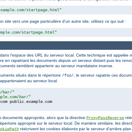
example.com/startpage.html"
ite vers une page particulière d'un autre site, utilisez ce qui suit :
ample.com/startpage.html"
 dans l'espace des URL du serveur local. Cette technique est appelée
m
en rapatriant les documents depuis un serveur distant puis les renvoya
 documents semblent appartenir au serveur mandataire inverse.
uments situés dans le répertoire
, le serveur rapatrie ces docum
/foo/
 appartenaient au serveur local.
m/bar/"
mple.com/bar/"
.
com public
.
example
.
es documents appropriés, alors que la directive
rééc
ProxyPassReverse
répertoire approprié sur le serveur local. De manière similaire, les direc
réécrivent les cookies élaborés par le serveur d'arrière-plan
okiePath