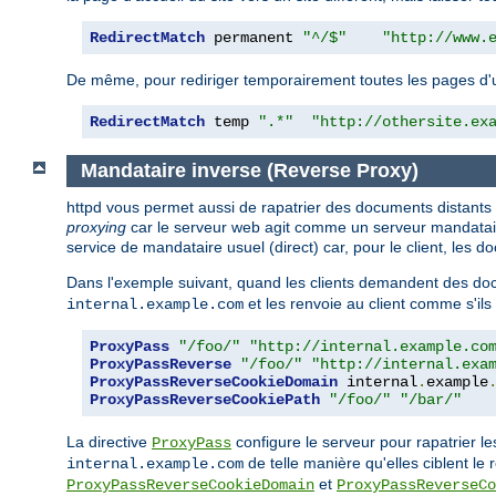
RedirectMatch
 permanent 
"^/$"
"http://www.
De même, pour rediriger temporairement toutes les pages d'un s
RedirectMatch
 temp 
".*"
"http://othersite.ex
Mandataire inverse (Reverse Proxy)
httpd vous permet aussi de rapatrier des documents distants
proxying
car le serveur web agit comme un serveur mandataire 
service de mandataire usuel (direct) car, pour le client, les
Dans l'exemple suivant, quand les clients demandent des doc
et les renvoie au client comme s'ils
internal.example.com
ProxyPass
"/foo/"
"http://internal.example.co
ProxyPassReverse
"/foo/"
"http://internal.exa
ProxyPassReverseCookieDomain
 internal
.
example
ProxyPassReverseCookiePath
"/foo/"
"/bar/"
La directive
configure le serveur pour rapatrier l
ProxyPass
de telle manière qu'elles ciblent le 
internal.example.com
et
ProxyPassReverseCookieDomain
ProxyPassReverseCo