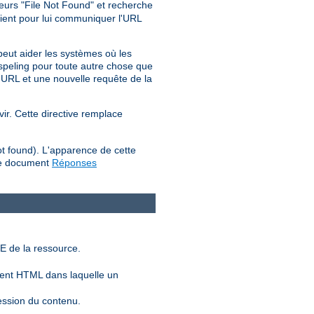
reurs "File Not Found" et recherche
lient pour lui communiquer l'URL
peut aider les systèmes où les
d_speling pour toute autre chose que
'URL et une nouvelle requête de la
vir. Cette directive remplace
ot found). L'apparence de cette
 le document
Réponses
E de la ressource.
ent HTML dans laquelle un
ession du contenu.