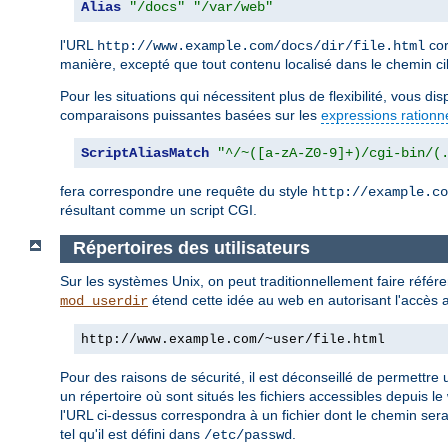
Alias
"/docs"
"/var/web"
l'URL
cor
http://www.example.com/docs/dir/file.html
manière, excepté que tout contenu localisé dans le chemin ci
Pour les situations qui nécessitent plus de flexibilité, vous d
comparaisons puissantes basées sur les
expressions rationn
ScriptAliasMatch
"^/~([a-zA-Z0-9]+)/cgi-bin/(
fera correspondre une requête du style
http://example.co
résultant comme un script CGI.
Répertoires des utilisateurs
Sur les systèmes Unix, on peut traditionnellement faire réfé
étend cette idée au web en autorisant l'accès a
mod_userdir
http://www.example.com/~user/file.html
Pour des raisons de sécurité, il est déconseillé de permettre u
un répertoire où sont situés les fichiers accessibles depuis le
l'URL ci-dessus correspondra à un fichier dont le chemin ser
tel qu'il est défini dans
.
/etc/passwd