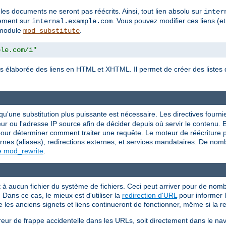
 les documents ne seront pas réécrits. Ainsi, tout lien absolu sur
inter
tement sur
. Vous pouvez modifier ces liens (et
internal.example.com
e module
.
mod_substitute
ple.com/i"
s élaborée des liens en HTML et XHTML. Il permet de créer des listes d
.
squ'une substitution plus puissante est nécessaire. Les directives fourn
r ou l'adresse IP source afin de décider depuis où servir le contenu. E
r déterminer comment traiter une requête. Le moteur de réécriture peu
rnes (aliases), redirections externes, et services mandataires. De nom
e mod_rewrite
.
 aucun fichier du système de fichiers. Ceci peut arriver pour de nombr
Dans ce cas, le mieux est d'utiliser la
redirection d'URL
pour informer l
e les anciens signets et liens continueront de fonctionner, même si la 
reur de frappe accidentelle dans les URLs, soit directement dans le nav