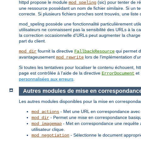
httpd propose le module
(sic) pour tenter de r
mod_speling
une ressource possédant un nom de fichier similaire. Si un t
correcte. Si plusieurs fichiers proches sont trouvés, une liste
mod_speling possède une fonctionnalité particulièrement utile
utilisateurs ne connaissent pas la sensibilité des URLs à la c
la correction occasionnelle d'URLs peut augmenter la charge 
part du client.
fournit la directive
qui permet d'
mod_dir
FallbackResource
avantageusement
lors de l'implémentation d'un
mod_rewrite
Si toutes les tentatives pour localiser le contenu échouent, 
page est contrôlée à l'aide de la directive
et 
ErrorDocument
personnalisées aux erreurs
.
Autres modules de mise en correspondanc
Les autres modules disponibles pour la mise en corresponda
- Met une URL en correspondance avec un
mod_actions
- Permet une mise en correspondance basique
mod_dir
- Met en correspondance une requête a
mod_imagemap
utilisateur clique.
- Sélectionne le document approprié
mod_negotiation