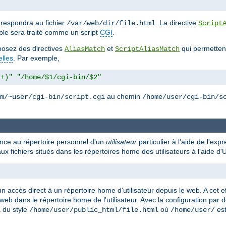
respondra au fichier
. La directive
/var/web/dir/file.html
Script
ble sera traité comme un script
CGI
.
isposez des directives
et
qui permettent
AliasMatch
ScriptAliasMatch
elles
. Par exemple,
.+)"
"/home/$1/cgi-bin/$2"
au chemin
m/~user/cgi-bin/script.cgi
/home/user/cgi-bin/s
rence au répertoire personnel d'un
utilisateur
particulier à l'aide de l'exp
ux fichiers situés dans les répertoires home des utilisateurs à l'aide 
n accès direct à un répertoire home d'utilisateur depuis le web. A cet ef
 web dans le répertoire home de l'utilisateur. Avec la configuration par 
a du style
où
est
/home/user/public_html/file.html
/home/user/