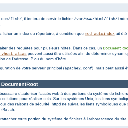
, il tentera de servir le fichier
.com/fish/
/var/www/html/fish/inde
.
p
'afficher un index du répertoire, à condition que
ait été
mod_autoindex
traiter des requêtes pour plusieurs hôtes. Dans ce cas, un
DocumentRo
peuvent aussi être utilisées afin de déterminer dynam
_vhost_alias
tion de l'adresse IP ou du nom d'hôte.
iguration de votre serveur principal (
), mais peut aussi 
apache2.conf
ce DocumentRoot
nécessaire d'autoriser l'accès web à des portions du système de fichier
solutions pour réaliser cela. Sur les systèmes Unix, les liens symboli
Pour des raisons de sécurité, httpd ne suivra les liens symboliques que 
.
erMatch
rattacher toute portion du système de fichiers à l'arborescence du sit