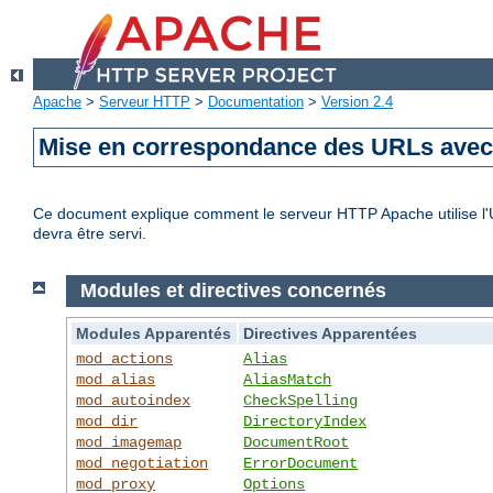
Apache
>
Serveur HTTP
>
Documentation
>
Version 2.4
Mise en correspondance des URLs avec 
Ce document explique comment le serveur HTTP Apache utilise l'UR
devra être servi.
Modules et directives concernés
Modules Apparentés
Directives Apparentées
mod_actions
Alias
mod_alias
AliasMatch
mod_autoindex
CheckSpelling
mod_dir
DirectoryIndex
mod_imagemap
DocumentRoot
mod_negotiation
ErrorDocument
mod_proxy
Options