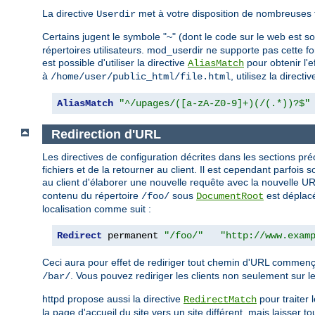
La directive
met à votre disposition de nombreuses 
Userdir
Certains jugent le symbole "~" (dont le code sur le web est 
répertoires utilisateurs. mod_userdir ne supporte pas cette fo
est possible d'utiliser la directive
pour obtenir l'
AliasMatch
à
, utilisez la directi
/home/user/public_html/file.html
AliasMatch
"^/upages/([a-zA-Z0-9]+)(/(.*))?$"
Redirection d'URL
Les directives de configuration décrites dans les sections 
fichiers et de la retourner au client. Il est cependant parfoi
au client d'élaborer une nouvelle requête avec la nouvelle
contenu du répertoire
sous
est déplacé
/foo/
DocumentRoot
localisation comme suit :
Redirect
 permanent 
"/foo/"
"http://www.exam
Ceci aura pour effet de rediriger tout chemin d'URL commen
. Vous pouvez rediriger les clients non seulement sur le
/bar/
httpd propose aussi la directive
pour traiter 
RedirectMatch
la page d'accueil du site vers un site différent, mais laisser t