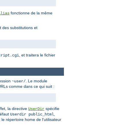
fonctionne de la même
Alias
 des substitutions et
, et traitera le fichier
cript.cgi
ression
. Le module
~user/
d'URLs comme dans ce qui suit :
fet, la directive
spécifie
UserDir
défaut
,
Userdir public_html
 le répertoire home de l'utilisateur