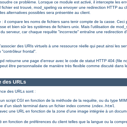
ésoudre ce problème. Lorsque ce module est activé, il intercepte les er
el fichier est trouvé, mod_speling va envoyer une redirection HTTP au c
 des alternatives possibles sera présentée au client.
 : il compare les noms de fichiers sans tenir compte de la casse. Ceci 
asse et bien sûr les systèmes de fichiers unix. Mais l'utilisation de mo
du serveur, car chaque requête "incorrecte" entraîne une redirection d
associer des URIs virtuels à une ressource réelle qui peut ainsi les ser
 "contrôleur frontal".
httpd retourne une page d'erreur avec le code de statut HTTP 404 (file n
peut être personnalisée de manière très flexible comme discuté dans
e des URLs
nce des URLs sont :
 script CGI en fonction de la méthode de la requête, ou du type MIM
 d'un slash terminal dans un fichier index comme
.
index.html
vec une URL en fonction de la zone d'une image intégrée à un docum
 en fonction de préférences du client telles que la langue ou la compr