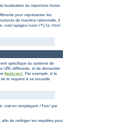
la localisation du répertoire home.
ifférente pour représenter les
ructurés de manière rationnelle, il
e.com/upages/user/file.html
ement spécifique du système de
 une URL différente, et de demander
ive
. Par exemple, si le
Redirect
de le requérir à sa nouvelle
en remplaçant
par
e.com
/foo/
 afin de rediriger les requêtes pour