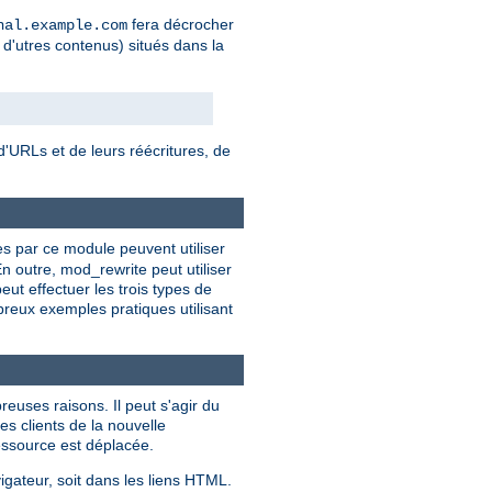
fera décrocher
nal.example.com
 d'utres contenus) situés dans la
'URLs et de leurs réécritures, de
ies par ce module peuvent utiliser
n outre, mod_rewrite peut utiliser
t effectuer les trois types de
breux exemples pratiques utilisant
euses raisons. Il peut s'agir du
es clients de la nouvelle
ressource est déplacée.
igateur, soit dans les liens HTML.