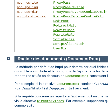
mod_rewrite
ProxyPass
mod_speling
ProxyPassReverse
mod_userdir
ProxyPassReverseCookieDomain
mod_vhost_alias
ProxyPassReverseCookiePath
Redirect
RedirectMatch
RewriteCond
RewriteRule
ScriptAlias
ScriptAliasMatch
UserDir
Racine des documents (DocumentRoot)
La méthode par défaut de httpd pour déterminer quel fichier s
qui suit le nom d'hôte et le port), puis de l'ajouter à la fin de 
répertoires situés en dessous de
constituent 
DocumentRoot
Par exemple, si la directive
contient
DocumentRoot
/var/ww
au client.
/var/www/html/fish/guppies.html
Si la requête concerne un répertoire (autrement dit un chemi
via la directive
. Par exemple, supposons 
DirectoryIndex
comme suit :