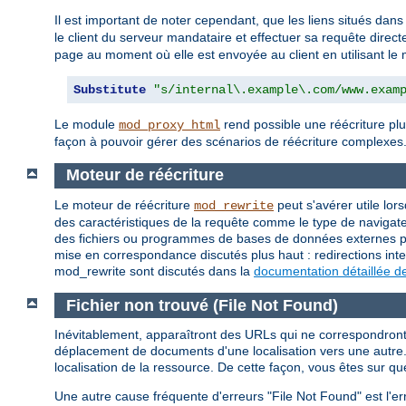
Il est important de noter cependant, que les liens situés dans
le client du serveur mandataire et effectuer sa requête direc
page au moment où elle est envoyée au client en utilisant l
Substitute
"s/internal\.example\.com/www.exam
Le module
rend possible une réécriture plu
mod_proxy_html
façon à pouvoir gérer des scénarios de réécriture complexes
Moteur de réécriture
Le moteur de réécriture
peut s'avérer utile lor
mod_rewrite
des caractéristiques de la requête comme le type de navigateu
des fichiers ou programmes de bases de données externes pou
mise en correspondance discutés plus haut : redirections inte
mod_rewrite sont discutés dans la
documentation détaillée d
Fichier non trouvé (File Not Found)
Inévitablement, apparaîtront des URLs qui ne correspondront à
déplacement de documents d'une localisation vers une autre. 
localisation de la ressource. De cette façon, vous êtes sur qu
Une autre cause fréquente d'erreurs "File Not Found" est l'er