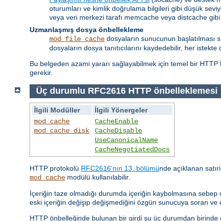
oturumları ve kimlik doğrulama bilgileri gibi düşük seviy
veya veri merkezi tarafı memcache veya distcache gibi
Uzmanlaşmış dosya önbellekleme
dosyaların sunucunun başlatılması sıra
mod_file_cache
dosyaların dosya tanıtıcılarını kaydedebilir, her istekte 
Bu belgeden azami yararı sağlayabilmek için temel bir HTTP b
gerekir.
Üç durumlu RFC2616 HTTP önbelleklemesi
İlgili Modüller
İlgili Yönergeler
mod_cache
CacheEnable
mod_cache_disk
CacheDisable
UseCanonicalName
CacheNegotiatedDocs
HTTP protokolü
RFC2616'nın 13. bölümü
nde açıklanan satıri
modülü kullanılabilir.
mod_cache
İçeriğin taze olmadığı durumda içeriğin kaybolmasına sebep o
eski içeriğin değişip değişmediğini özgün sunucuya soran ve
HTTP önbelleğinde bulunan bir girdi şu üç durumdan birinde ol