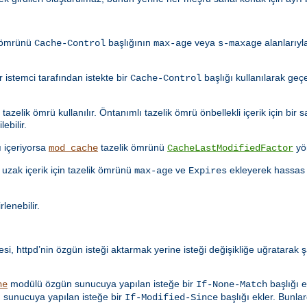
k ömrünü
başlığının
veya
alanlarıyl
Cache-Control
max-age
s-maxage
istemci tarafından istekte bir
başlığı kullanılarak geçe
Cache-Control
azelik ömrü kullanılır. Öntanımlı tazelik ömrü önbellekli içerik için bir s
ebilir.
ı içeriyorsa
tazelik ömrünü
yö
mod_cache
CacheLastModifiedFactor
uzak içerik için tazelik ömrünü
ve
ekleyerek hassas 
max-age
Expires
rlenebilir.
i, httpd’nin özgün isteği aktarmak yerine isteği değişikliğe uğratarak ş
modülü özgün sunucuya yapılan isteğe bir
başlığı e
he
If-None-Match
sunucuya yapılan isteğe bir
başlığı ekler. Bunlar
If-Modified-Since