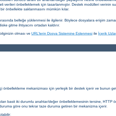
eli verileri önbelleklemek için tasarlanmıştır. Destek modülleri verinin su
 bir önbellekte saklanmasını mümkün kılar.
sında belleğe yüklenmesi ile ilgilenir. Böylece dosyalara erişim zamanını
diske gitme ihtiyacını ortadan kaldırır.
ilginizin olması ve
URL’lerin Dosya Sistemine Eşlenmesi
ile
İçerik Uzla
çi önbellekleme mekanizması için yerleşik bir destek içerir ve bunun get
lan basit iki durumlu anahtar/değer önbelleklemesinin tersine, HTTP önb
 duruma göre onu tekrar taze duruma getiren bir mekanizma içerir.
abilir: