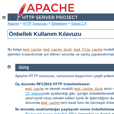
Apache
>
HTTP Sunucusu
>
Belgeleme
>
Sürüm 2.4
Önbellek Kullanım Kılavuzu
Bu belge
,
,
modüll
mod_cache
mod_cache_disk
mod_file_cache
işlemleri hızlandırmak için bilinen sorunlar ve yanlış yapılandırm
Giriş
Apache HTTP sunucusu, sunucunun başarımını çeşitli yollarla a
Üç durumlu RFC2616 HTTP önbelleklemesi
ve destek modülü
akılcı
mod_cache
mod_cache_disk
13. bölümü
nde açıklandığı gibi, içeriğin önbellekleneb
yerel içerik veya vekalet edilen içerik ile ilgilendiği
durumda
hem basit hem de karmaşık önbell
mod_cache
İki durumlu anahtar/değer paylaşımlı nesne önbelleklem
Paylaşımlı nesne önbellek API'si
(socache) ve destek mo