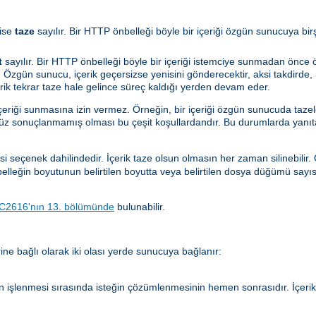
ise
taze
sayılır. Bir HTTP önbelleği böyle bir içeriği özgün sunucuya bi
t
sayılır. Bir HTTP önbelleği böyle bir içeriği istemciye sunmadan önc
 Özgün sunucu, içerik geçersizse yenisini gönderecektir, aksi takdirde, (
çerik tekrar taze hale gelince süreç kaldığı yerden devam eder.
içeriği sunmasına izin vermez. Örneğin, bir içeriği özgün sunucuda taze
nüz sonuçlanmamış olması bu çeşit koşullardandır. Bu durumlarda yanıt
si seçenek dahilindedir. İçerik taze olsun olmasın her zaman silinebilir
önbelleğin boyutunun belirtilen boyutta veya belirtilen dosya düğümü sayı
C2616'nın 13. bölümünde
bulunabilir.
ne bağlı olarak iki olası yerde sunucuya bağlanır:
n işlenmesi sırasında isteğin çözümlenmesinin hemen sonrasıdır. İçer