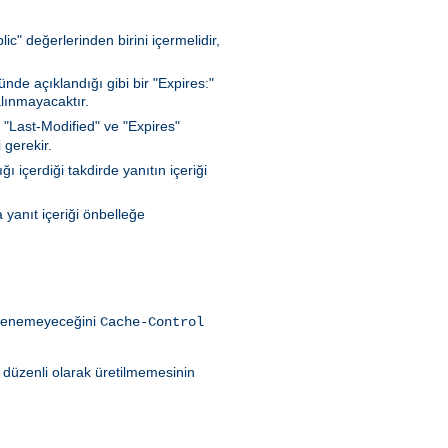
c" değerlerinden birini içermelidir,
de açıklandığı gibi bir "Expires:"
lınmayacaktır.
 "Last-Modified" ve "Expires"
 gerekir.
 içerdiği takdirde yanıtın içeriği
 yanıt içeriği önbelleğe
eklenemeyeceğini
Cache-Control
ın düzenli olarak üretilmemesinin