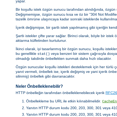
yapar.
Bir koşullu istek özgün sunucu tarafından alındığında, özgü
Değişmemişse, özgün sunucu kısa ve öz bir "304 Not Modified" y
tazelik ömrüne ulaşıncaya kadar sonraki isteklerde kullanılmal
İçerik değişmişse, bir şartlı istek yapılmamış gibi içeriğin kend
Şartlı istekler çifte yarar sağlar. Birinci olarak, böyle bir 
aktarma külfetinden kurtulunur.
İkinci olarak, iyi tasarlanmış bir özgün sunucu, koşullu istek
bu genellikle
veya benzeri bir sistem çağrısıyla dosya b
stat()
olmadığı takdirde önbellekten sunmak daha hızlı olacaktır.
Özgün sunucular koşullu istekleri desteklemek için her türlü ç
yanıt vermeli, önbellek ise, içerik değişmiş ve yani içerik önbe
silinmiş) önbellek gibi davranacaktır.
Neler Önbelleklenebilir?
HTTP önbelleğin tarafından önbelleklenebilecek içerik
RFC261
Önbellekleme bu URL ile etkin kılınabilmelidir.
CacheEn
Yanıtın HTTP durum kodu 200, 203, 300, 301 veya 410 
Yanıtın HTTP durum kodu 200, 203, 300, 301 veya 410 de