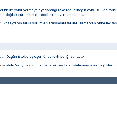
eriklerle yanıt vermeye ayarlandığı takdirde, örneğin aynı URL'de farklı 
n değişik sürümlerini önbelleklemeyi mümkün kılar.
r. Bir sayfanın farklı sürümleri arasındaki farkları saptarken önbellek t
t
ı özgün istekle eşleşen önbellekli içeriği sunacaktır.
modülü
başlığını kullanarak başlıkta listelenmiş istek başlıkları
e
Vary