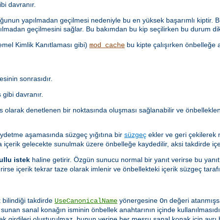
i davranır.
unun yapılmadan geçilmesi nedeniyle bu en yüksek başarımlı kiptir. Bu
lmadan geçilmesini sağlar. Bu bakımdan bu kip seçilirken bu durum dik
Temel Kimlik Kanıtlaması gibi)
bu kipte çalışırken önbelleğe a
mod_cache
sinin sonrasıdır.
gibi davranır.
as olarak denetlenen bir noktasında oluşması sağlanabilir ve önbellekl
aydetme aşamasında süzgeç yığıtına bir
süzgeç
ekler ve geri çekilerek
a içerik gelecekte sunulmak üzere önbelleğe kaydedilir, aksi takdirde içer
ullu istek
haline getirir. Özgün sunucu normal bir yanıt verirse bu yanıt
rirse içerik tekrar taze olarak imlenir ve önbellekteki içerik süzgeç ta
 bilindiği takdirde
yönergesine
değeri atanmışs
UseCanonicalName
On
i sunan sanal konağın isminin önbellek anahtarının içinde kullanılması
lek girdileri oluşturulmaz, bunun yerine her meşru sanal konak için ayrı b