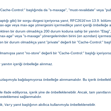
a "Cache-Control:" başlığında da "s-maxage", "must-revalidate" veya "publi
ğı gibi) bir sorgu dizgesi içeriyorsa yanıt, RFC2616’nın 13.9. bölümün
max-age veya max-age yönergesini içermedikçe yanıt içeriği önbelleğe a
ktiren bir durum olmadıkça 200 durum koduna sahip bir yanıtın "Etag",
 "max-age" veya "s-maxage" yönergelerinden birini (en azından) içermesi
n bir durum olmadıkça yanıt "private" değerli bir "Cache-Control:" başlığı
lmamışsa yanıt "no-store" değerli bir "Cache-Control:" başlığı içeriyorsa
r yanıtın içeriği önbelleğe alınmaz.
 uzlaşımıyla bağdaşmıyorsa önbelleğe alınmamalıdır. Bu içerik önbell
le ifade ediliyorsa, içerik yine de önbelleklenebilir. Ancak, tam yanıtlar
esteklemesi sağlanmalıdır.
ik,
yanıt başlığının akıllıca kullanımıyla önbelleklenebilir.
Vary