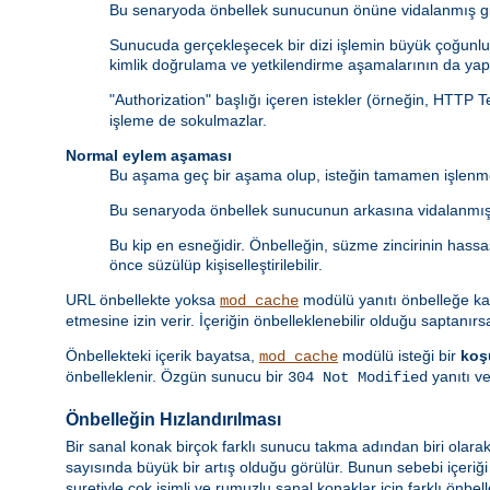
Bu senaryoda önbellek sunucunun önüne vidalanmış gib
Sunucuda gerçekleşecek bir dizi işlemin büyük çoğunluğ
kimlik doğrulama ve yetkilendirme aşamalarının da yapı
"Authorization" başlığı içeren istekler (örneğin, HTTP 
işleme de sokulmazlar.
Normal eylem aşaması
Bu aşama geç bir aşama olup, isteğin tamamen işlenme
Bu senaryoda önbellek sunucunun arkasına vidalanmış 
Bu kip en esneğidir. Önbelleğin, süzme zincirinin hass
önce süzülüp kişiselleştirilebilir.
URL önbellekte yoksa
modülü yanıtı önbelleğe k
mod_cache
etmesine izin verir. İçeriğin önbelleklenebilir olduğu saptanırs
Önbellekteki içerik bayatsa,
modülü isteği bir
koş
mod_cache
önbelleklenir. Özgün sunucu bir
yanıtı ve
304 Not Modified
Önbelleğin Hızlandırılması
Bir sanal konak birçok farklı sunucu takma adından biri olarak
sayısında büyük bir artış olduğu görülür. Bunun sebebi içeriğ
suretiyle çok isimli ve rumuzlu sanal konaklar için farklı önbel