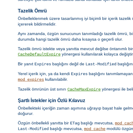
Tazelik Ömrü
Önbelleklenmek üzere tasarlanmış iyi biçimli bir içerik tazeli
içererek bildirmelidir.
Aynı zamanda, özgün sunucunun tanımladığı tazelik ömrü, bir 
durumda hangi tazelik ömrü daha kısaysa o geçerli olur.
Tazelik ömrü istekte veya yanıtta mevcut değilse öntanımlı bir t
yönergesi kullanılarak kolayca değiştiril
CacheDefaultExpire
Bir yanıt
başlığını değil de
başlığın
Expires
Last-Modified
Yerel içerik için, ya da kendi
başlığını tanımlamayan 
Expires
kullanılabilir.
mod_expires
Tazelik ömrünün üst sınırı
yönergesi ile beli
CacheMaxExpire
Şartlı İstekler için Özlü Kılavuz
Önbellekteki içeriğin zaman aşımına uğrayıp bayat hale gelmes
doğurur.
Özgün önbellekli yanıtta bir
başlığı mevcutsa,
ETag
mod_cac
başlığı mevcutsa,
modülü özgün 
Last-Modified
mod_cache