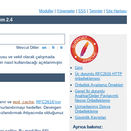
Modüller
|
Yönergeler
|
SSS
|
Terimler
|
Site Haritası
m 2.4
Mevcut Diller:
en
|
fr
|
tr
cusu ve vekil olarak çalışmada
 nasıl kullanılacağı açıklanmıştır.
Giriş
Üç durumlu RFC2616 HTTP
önbelleklemesi
Önbellek Ayarlama Örnekleri
Genel İki durumlu
Anahtar/Değer Paylaşımlı
Nesne Önbellekleme
anır ve
,
RFC2616'nın
mod_cache
Uzmanlaşmış Dosya
 onurlandırmayı hedefler. Devingen
Önbellekleme
 hızlandırmak ihtiyacında olduğunuz
Güvenlik Kaygıları
Ayrıca bakınız:
esi sağlar. Bu modüller SSL