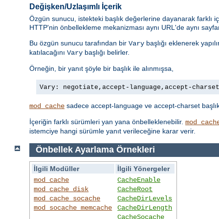
Değişken/Uzlaşımlı İçerik
Özgün sunucu, istekteki başlık değerlerine dayanarak farklı iç
HTTP'nin önbellekleme mekanizması aynı URL'de aynı sayfanı
Bu özgün sunucu tarafından bir
başlığı eklenerek yapılı
Vary
katılacağını
başlığı belirler.
Vary
Örneğin, bir yanıt şöyle bir başlık ile alınmışsa,
Vary: negotiate,accept-language,accept-charse
sadece accept-language ve accept-charset başlıklar
mod_cache
İçeriğin farklı sürümleri yan yana önbelleklenebilir.
mod_cach
istemciye hangi sürümle yanıt verileceğine karar verir.
Önbellek Ayarlama Örnekleri
İlgili Modüller
İlgili Yönergeler
mod_cache
CacheEnable
mod_cache_disk
CacheRoot
mod_cache_socache
CacheDirLevels
mod_socache_memcache
CacheDirLength
CacheSocache