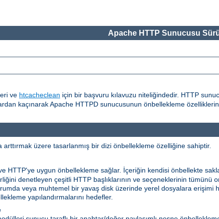
Apache HTTP Sunucusu Sürü
eri ve
htcacheclean
için bir başvuru kılavuzu niteliğindedir. HTTP sunu
alardan kaçınarak Apache HTTPD sunucusunun önbellekleme özelliklerinin
rttırmak üzere tasarlanmış bir dizi önbellekleme özelliğine sahiptir.
 ve HTTP'ye uygun önbellekleme sağlar. İçeriğin kendisi önbellekte sakl
ilirliğini denetleyen çeşitli HTTP başlıklarının ve seçeneklerinin tümünü
niz durumda veya muhtemel bir yavaş disk üzerinde yerel dosyalara erişimi
ekleme yapılandırmalarını hedefler.
e
dülleri sunucu taraflı bir anahtar/değer paylaşımlı nesne önbelleklem