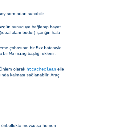
rşey sormadan sunabilir.
e özgün sunucuya bağlanıp bayat
ideal olanı budur) içeriğin hala
leme çabasının bir 5xx hatasıyla
a bir
başlığı eklenir.
Warning
. Önlem olarak
elle
htcacheclean
sında kalması sağlanabilir. Araç
ik önbellekte mevcutsa hemen