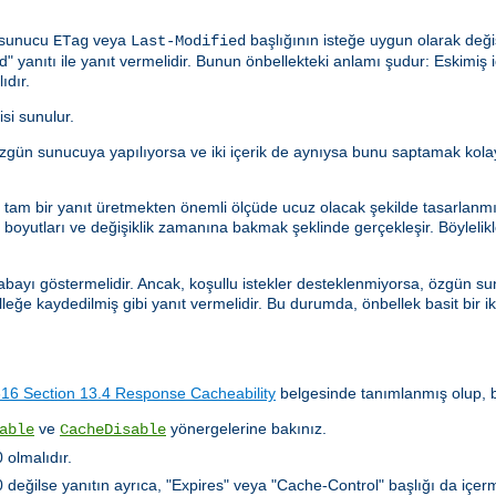
n sunucu
veya
başlığının isteğe uygun olarak deği
ETag
Last-Modified
anıtı ile yanıt vermelidir. Bunun önbellekteki anlamı şudur: Eskimiş içe
ıdır.
isi sunulur.
istek özgün sunucuya yapılıyorsa ve iki içerik de aynıysa bunu saptamak k
ler tam bir yanıt üretmekten önemli ölçüde ucuz olacak şekilde tasarlanm
oyutları ve değişiklik zamanına bakmak şeklinde gerçekleşir. Böylelikle, 
abayı göstermelidir. Ancak, koşullu istekler desteklenmiyorsa, özgün sun
lleğe kaydedilmiş gibi yanıt vermelidir. Bu durumda, önbellek basit bir i
6 Section 13.4 Response Cacheability
belgesinde tanımlanmış olup, bu
ve
yönergelerine bakınız.
able
CacheDisable
olmalıdır.
ğilse yanıtın ayrıca, "Expires" veya "Cache-Control" başlığı da içerm