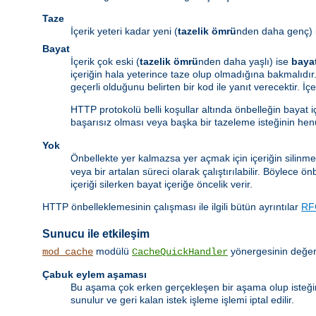
Taze
İçerik yeteri kadar yeni (
tazelik ömrü
nden daha genç) 
Bayat
İçerik çok eski (
tazelik ömrü
nden daha yaşlı) ise
baya
içeriğin hala yeterince taze olup olmadığına bakmalıdır.
geçerli olduğunu belirten bir kod ile yanıt verecektir. İ
HTTP protokolü belli koşullar altında önbelleğin bayat 
başarısız olması veya başka bir tazeleme isteğinin he
Yok
Önbellekte yer kalmazsa yer açmak için içeriğin silinme
veya bir artalan süreci olarak çalıştırılabilir. Böylece 
içeriği silerken bayat içeriğe öncelik verir.
HTTP önbelleklemesinin çalışması ile ilgili bütün ayrıntılar
RF
Sunucu ile etkileşim
modülü
yönergesinin değeri
mod_cache
CacheQuickHandler
Çabuk eylem aşaması
Bu aşama çok erken gerçekleşen bir aşama olup isteği
sunulur ve geri kalan istek işleme işlemi iptal edilir.