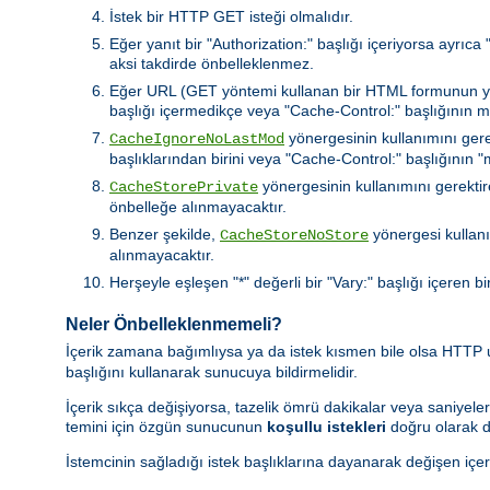
İstek bir HTTP GET isteği olmalıdır.
Eğer yanıt bir "Authorization:" başlığı içeriyorsa ayrıc
aksi takdirde önbelleklenmez.
Eğer URL (GET yöntemi kullanan bir HTML formunun yaptı
başlığı içermedikçe veya "Cache-Control:" başlığının 
yönergesinin kullanımını gere
CacheIgnoreNoLastMod
başlıklarından birini veya "Cache-Control:" başlığının
yönergesinin kullanımını gerektire
CacheStorePrivate
önbelleğe alınmayacaktır.
Benzer şekilde,
yönergesi kullanı
CacheStoreNoStore
alınmayacaktır.
Herşeyle eşleşen "*" değerli bir "Vary:" başlığı içeren bi
Neler Önbelleklenmemeli?
İçerik zamana bağımlıysa ya da istek kısmen bile olsa HTTP
başlığını kullanarak sunucuya bildirmelidir.
İçerik sıkça değişiyorsa, tazelik ömrü dakikalar veya saniyeler
temini için özgün sunucunun
koşullu istekleri
doğru olarak d
İstemcinin sağladığı istek başlıklarına dayanarak değişen içer