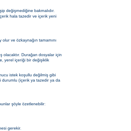
şip değişmediğine bakmalıdır.
rik hala tazedir ve içerik yeni
olay olur ve özkaynağın tamamını
ış olacaktır. Durağan dosyalar için
yerel içeriği bir değişiklik
ucu istek koşullu değilmiş gibi
ki durumlu (içerik ya tazedir ya da
nlar şöyle özetlenebilir:
esi gerekir.