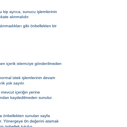
 kip ayrıca, sunucu işlemlerinin
kate alınmalıdır.
lınmadıkları gibi önbellekten bir
enen içerik istemciye gönderilmeden
 normal istek işlemlerinin devam
ik yok sayılır.
 mevcut içeriğin yerine
rafından kaydedilmeden sunulur.
a önbellekten sunulan sayfa
dır. Yönergeye
değerini atamak
On
ir önbellek tutulur.