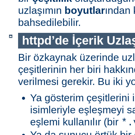
uzlaşımın
boyutlar
ından 
bahsedilebilir.
httpd’de İçerik Uzla
Bir özkaynak üzerinde uzl
çeşitlerinin her biri hakk
verilmesi gerekir. Bu iki yo
Ya gösterim çeşitlerini
isimleriyle eşleşmeyi s
eşlemi kullanılır (bir
*.
Ya da sunucu örtük bir 