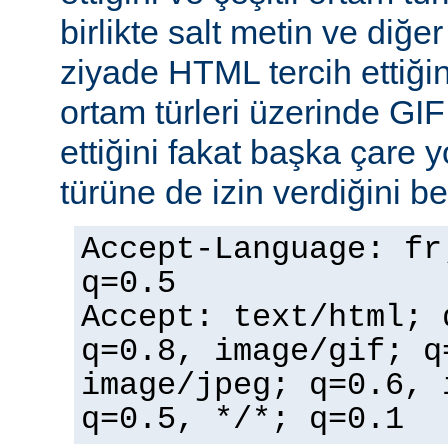
birlikte salt metin ve diğe
ziyade HTML tercih ettiğin
ortam türleri üzerinde GI
ettiğini fakat başka çare 
türüne de izin verdiğini bel
Accept-Language: fr
q=0.5
Accept: text/html; 
q=0.8, image/gif; q
image/jpeg; q=0.6, 
q=0.5, */*; q=0.1