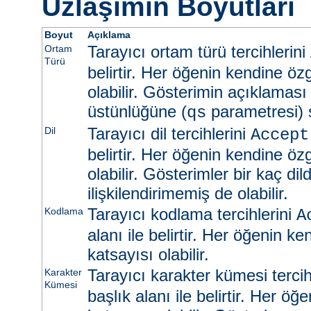
Uzlaşımın Boyutları
Boyut
Açıklama
Tarayıcı ortam türü tercihlerini
Ortam
Türü
belirtir. Her öğenin kendine öz
olabilir. Gösterimin açıklaması
üstünlüğüne (
parametresi) s
qs
Tarayıcı dil tercihlerini
Dil
Accept
belirtir. Her öğenin kendine öz
olabilir. Gösterimler bir kaç dild
ilişkilendirimemiş de olabilir.
Tarayıcı kodlama tercihlerini
Kodlama
A
alanı ile belirtir. Her öğenin k
katsayısı olabilir.
Tarayıcı karakter kümesi tercih
Karakter
Kümesi
başlık alanı ile belirtir. Her ö