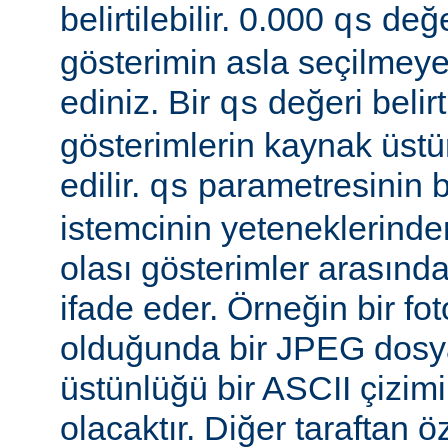
belirtilebilir. 0.000
değe
qs
gösterimin asla seçilmeye
ediniz. Bir
değeri belir
qs
gösterimlerin kaynak üst
edilir.
parametresinin be
qs
istemcinin yeteneklerinde
olası gösterimler arasında
ifade eder. Örneğin bir f
olduğunda bir JPEG dosy
üstünlüğü bir ASCII çizi
olacaktır. Diğer taraftan 