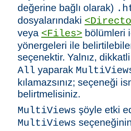
değerine bağlı olarak)
.h
dosyalarındaki
<Direct
veya
bölümleri 
<Files>
yönergeleri ile belirtilebil
seçenektir. Yalnız, dikkatl
yaparak
All
MultiView
kılamazsınız; seçeneği is
belirtmelisiniz.
şöyle etki 
MultiViews
seçeneğinin
MultiViews