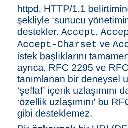
httpd, HTTP/1.1 belirtimi
şekliyle ‘sunucu yönetimin
destekler.
,
Accept
Acce
ve
Accept-Charset
Ac
istek başlıklarını tamamen
ayrıca, RFC 2295 ve RFC
tanımlanan bir deneysel u
‘şeffaf’ içerik uzlaşımını 
‘özellik uzlaşımını’ bu RF
gibi desteklemez.