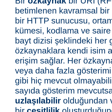
Bir
özkaynak
bir URI (RF
betimlenen kavramsal bir 
bir HTTP sunucusu, ortam 
kümesi, kodlama ve saire 
bayt dizisi şeklindeki her 
özkaynaklara kendi isim a
erişim sağlar. Her özkayn
veya daha fazla gösterimi
gibi hiç mevcut olmayabil
sayıda gösterim mevcuts
uzlaşılabilir
olduğundan v
bir
çeşitlilik
oluşturduğun