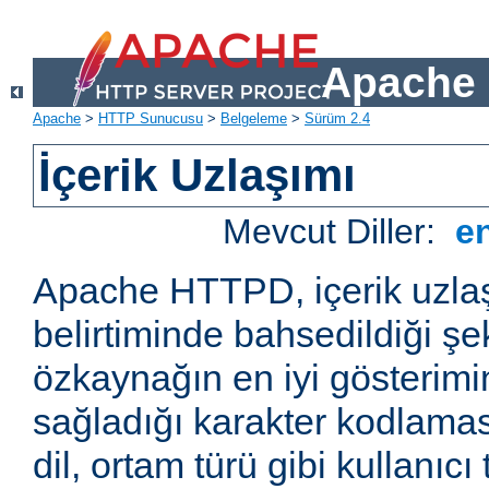
Apache 
Apache
>
HTTP Sunucusu
>
Belgeleme
>
Sürüm 2.4
İçerik Uzlaşımı
Mevcut Diller:
e
Apache HTTPD, içerik uzla
belirtiminde bahsedildiği şek
özkaynağın en iyi gösterimin
sağladığı karakter kodlamas
dil, ortam türü gibi kullanıcı