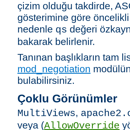
çizim olduğu takdirde, AS
gösterimine göre öncelikli
nedenle
değeri özkay
qs
bakarak belirlenir.
Tanınan başlıkların tam lis
mod_negotiation
modülün
bulabilirsiniz.
Çoklu Görünümler
,
MultiViews
apache2.
veya (
yö
AllowOverride