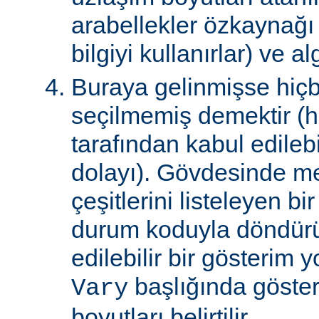
arabellekler özkaynağ
bilgiyi kullanırlar) ve al
Buraya gelinmişse hiçb
seçilmemiş demektir (hi
tarafından kabul edile
dolayı). Gövdesinde m
çeşitlerini listeleyen 
durum koduyla döndürül
edilebilir bir gösterim 
başlığında gösteri
Vary
boyutları belirtilir.