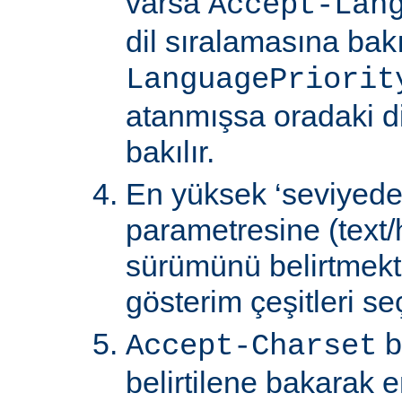
varsa
Accept-Lan
dil sıralamasına bakıl
LanguagePriorit
atanmışsa oradaki d
bakılır.
En yüksek ‘seviyede
parametresine (text/
sürümünü belirtmekte
gösterim çeşitleri seçi
b
Accept-Charset
belirtilene bakarak 