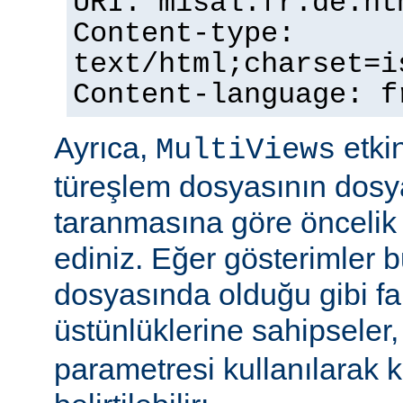
URI: misal.fr.de.ht
Content-type:
text/html;charset=i
Content-language: f
Ayrıca,
etkin
MultiViews
türeşlem dosyasının dosya
taranmasına göre öncelik 
ediniz. Eğer gösterimler 
dosyasında olduğu gibi fa
üstünlüklerine sahipseler
parametresi kullanılarak 