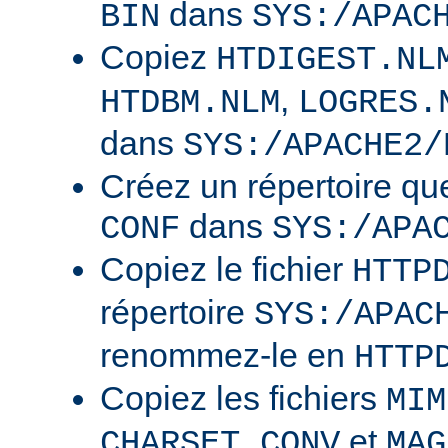
dans
BIN
SYS:/APAC
Copiez
HTDIGEST.NL
,
HTDBM.NLM
LOGRES.
dans
SYS:/APACHE2/
Créez un répertoire qu
dans
CONF
SYS:/APA
Copiez le fichier
HTTP
répertoire
SYS:/APAC
renommez-le en
HTTP
Copiez les fichiers
MIM
et
CHARSET.CONV
MAG