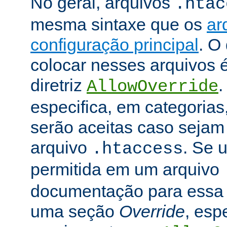
No geral, arquivos
.htac
mesma sintaxe que os
ar
configuração principal
. O
colocar nesses arquivos 
diretriz
.
AllowOverride
especifica, em categorias,
serão aceitas caso seja
arquivo
. Se u
.htaccess
permitida em um arquivo
documentação para essa di
uma seção
Override
, esp