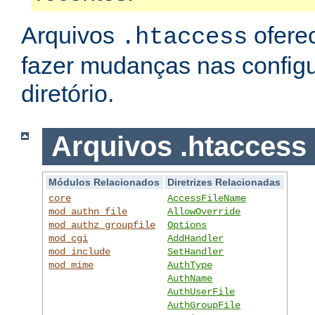
Arquivos
ofere
.htaccess
fazer mudanças nas config
diretório.
Arquivos .htaccess
Módulos Relacionados
Diretrizes Relacionadas
core
AccessFileName
mod_authn_file
AllowOverride
mod_authz_groupfile
Options
mod_cgi
AddHandler
mod_include
SetHandler
mod_mime
AuthType
AuthName
AuthUserFile
AuthGroupFile