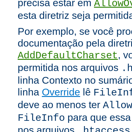
precisa estar em
AllowO
esta diretriz seja permitid
Por exemplo, se você pro
documentação pela diretr
, v
AddDefaultCharset
permitida nos arquivos
.
linha Contexto no sumário
linha
Override
lê
FileIn
deve ao menos ter
Allo
para que essa d
FileInfo
nos arquivos
.htaccess