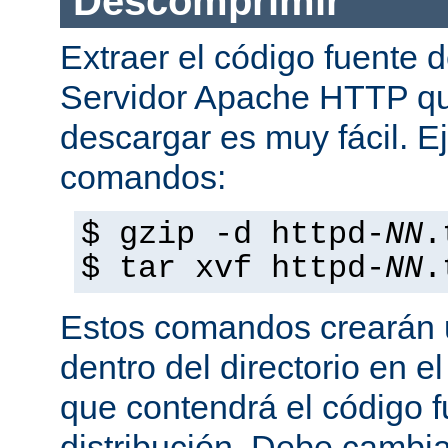
Descomprimir
Extraer el código fuente d
Servidor Apache HTTP q
descargar es muy fácil. E
comandos:
$ gzip -d httpd-
NN
.
$ tar xvf httpd-
NN
.
Estos comandos crearán u
dentro del directorio en e
que contendrá el código 
distribución. Debe cambia