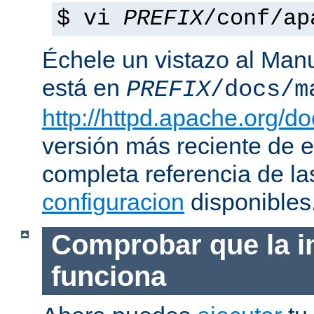
$ vi
PREFIX
/conf/ap
Échele un vistazo al Man
está en
PREFIX
/docs/m
http://httpd.apache.org/do
versión más reciente de 
completa referencia de l
configuracion
disponibles
Comprobar que la i
funciona