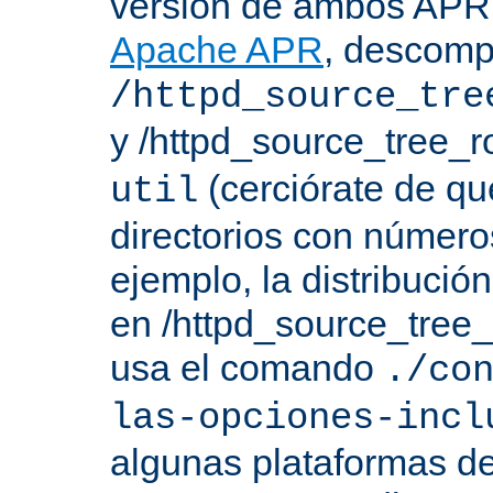
versión de ambos APR 
Apache APR
, descomp
/httpd_source_tre
y /httpd_source_tree_r
(cerciórate de qu
util
directorios con número
ejemplo, la distribuci
en /httpd_source_tree_r
usa el comando
./co
las-opciones-incl
algunas plataformas de