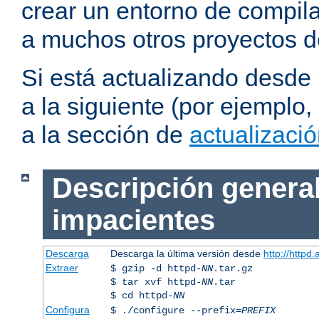
crear un entorno de compil
a muchos otros proyectos d
Si está actualizando desde
a la siguiente (por ejemplo,
a la sección de
actualizaci
Descripción general
impacientes
Descarga
Descarga la última versión desde
http://httpd
Extraer
$ gzip -d httpd-
NN
.tar.gz
$ tar xvf httpd-
NN
.tar
$ cd httpd-
NN
Configura
$ ./configure --prefix=
PREFIX