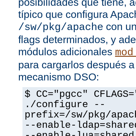
posibilidades que tiene, 
típico que configura Apac
con un
/sw/pkg/apache
flags determinados, y ad
módulos adicionales
mod
para cargarlos después a 
mecanismo DSO:
$ CC="pgcc" CFLAGS=
./configure --
prefix=/sw/pkg/apac
--enable-ldap=share
--enable-lua=shared