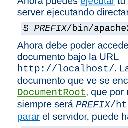
Ahora puedes
ejecutar
tu
server ejecutando direct
$
PREFIX
/bin/apache
Ahora debe poder acceder
documento bajo la URL
. L
http://localhost/
documento que ve se enc
, que por
DocumentRoot
siempre será
PREFIX
/ht
parar
el servidor, puede h