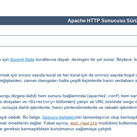
Apache HTTP Sunucusu Sürü
k için
düzenli ifade
kurallarına dayalı, devingen bir yol sunar. Böylece, k
çin sınısız sayıda kural ve her kural için de sınırsız sayıda koşul des
ğişkenleri, zaman damgaları hatta çeşitli biçimlerde harici veritabanı 
 sorgu dizgesi dahil) hem sunucu bağlamında (
) hem san
apache2.conf
dosyaları ve
bölümleri) çalışır ve URL üzerinde sorgu diz
s
<Directory>
sonuçta dahili işlemlerde, harici yönlendirmelerde ve vekalet işlemlerind
ık olabilir. Bu belge,
başvuru belgeleri
nin tamamlayıcısı olup karmaşık
malı örneklerini sağlar. Fakat ayrıca,
modülünü kullanmam
mod_rewrite
e gereksiz karmaşıklıktan kurtulmanızı sağlamaya çalıştık.