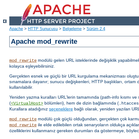
Apache
>
HTTP Sunucusu
>
Belgeleme
>
Sürüm 2.4
Apache mod_rewrite
modülü gelen URL isteklerinde değişiklik yapabilme
mod_rewrite
kolayca eşleyebilirsiniz.
Gerçekten esnek ve güçlü bir URL kurgulama mekanizması oluşturmak i
sınamalara dayanır; sunucu değişkenleri, HTTP başlıkları, ortam de
kullanılabilir.
Yeniden yazma kuralları URL’lerin tamamında (path-info kısmı ve
(
bölümleri), hem de dizin bağlamında (
<VirtualHost>
.htacces
Kurallara atadığınız
seçeneklere
bağlı olarak, yeniden yazılan URL 
modülü çok güçlü olduğundan, gerçekten çok karmaş
mod_rewrite
ile elde edilebilen ortak senaryoların oldukça açıkla
mod_rewrite
özelliklerini kullanmanız gereken durumları da göstermeye, böylec