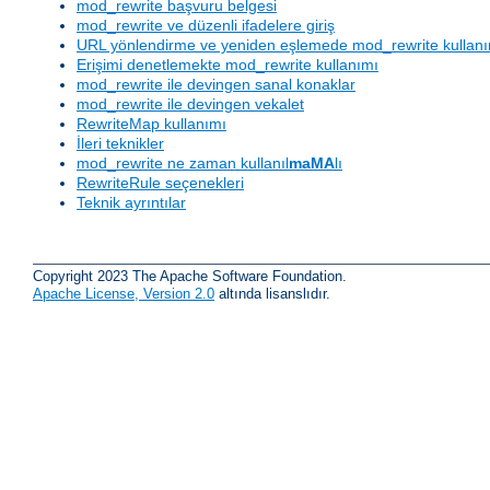
mod_rewrite başvuru belgesi
mod_rewrite ve düzenli ifadelere giriş
URL yönlendirme ve yeniden eşlemede mod_rewrite kullan
Erişimi denetlemekte mod_rewrite kullanımı
mod_rewrite ile devingen sanal konaklar
mod_rewrite ile devingen vekalet
RewriteMap kullanımı
İleri teknikler
mod_rewrite ne zaman kullanıl
maMA
lı
RewriteRule seçenekleri
Teknik ayrıntılar
Copyright 2023 The Apache Software Foundation.
Apache License, Version 2.0
altında lisanslıdır.