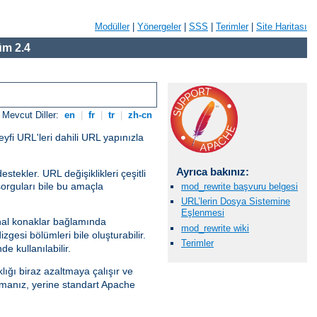
Modüller
|
Yönergeler
|
SSS
|
Terimler
|
Site Haritası
m 2.4
Mevcut Diller:
en
|
fr
|
tr
|
zh-cn
eyfi URL'leri dahili URL yapınızla
Ayrıca bakınız:
tekler. URL değişiklikleri çeşitli
sorguları bile bu amaçla
mod_rewrite başvuru belgesi
URL’lerin Dosya Sistemine
Eşlenmesi
al konaklar bağlamında
mod_rewrite wiki
gesi bölümleri bile oluşturabilir.
Terimler
e kullanılabilir.
lığı biraz azaltmaya çalışır ve
anız, yerine standart Apache