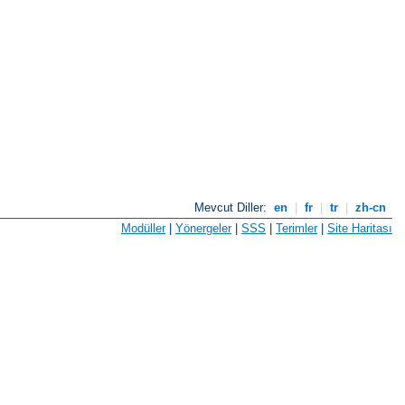
Mevcut Diller:
en
|
fr
|
tr
|
zh-cn
Modüller
|
Yönergeler
|
SSS
|
Terimler
|
Site Haritası