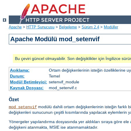
Apache
>
HTTP Sunucusu
>
Belgeleme
>
Sürüm 2.4
>
Modüller
Apache Modülü mod_setenvif
Bu çeviri güncel olmayabilir. Son değişiklikler için İngilizce sürü
Açıklama:
Ortam değişkenlerinin isteğin özelliklerine 
Durum:
Temel
Modül Betimleyici:
setenvif_module
Kaynak Dosyası:
mod_setenvif.c
Özet
modülü dahili ortam değişkenlerinin isteğin farklı b
mod_setenvif
değişkenleri sunucunun çeşitli kısımlarında yapılacak eylemlerin yan
Yönergeler yapılandırma dosyasında yer aldıkları sıraya göre ele alı
değişkeni atanmakta, MSIE ise atanmamaktadır.