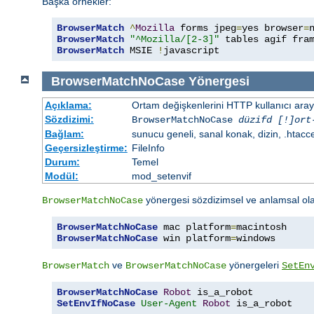
Başka örnekler:
BrowserMatch
^
Mozilla
 forms jpeg
=
yes browser
=
BrowserMatch
"^Mozilla/[2-3]"
BrowserMatch
 MSIE 
!
javascript
BrowserMatchNoCase
Yönergesi
Açıklama:
Ortam değişkenlerini HTTP kullanıcı aray
Sözdizimi:
BrowserMatchNoCase
düzifd [!]ort
Bağlam:
sunucu geneli, sanal konak, dizin, .htacc
Geçersizleştirme:
FileInfo
Durum:
Temel
Modül:
mod_setenvif
yönergesi sözdizimsel ve anlamsal ol
BrowserMatchNoCase
BrowserMatchNoCase
 mac platform
=
BrowserMatchNoCase
 win platform
=
windows
ve
yönergeleri
BrowserMatch
BrowserMatchNoCase
SetEn
BrowserMatchNoCase
Robot
SetEnvIfNoCase
User-Agent
Robot
 is_a_robot