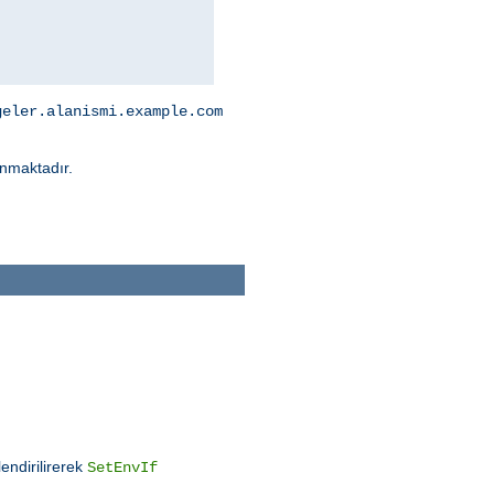
geler.alanismi.example.com
nmaktadır.
endirilirerek
SetEnvIf