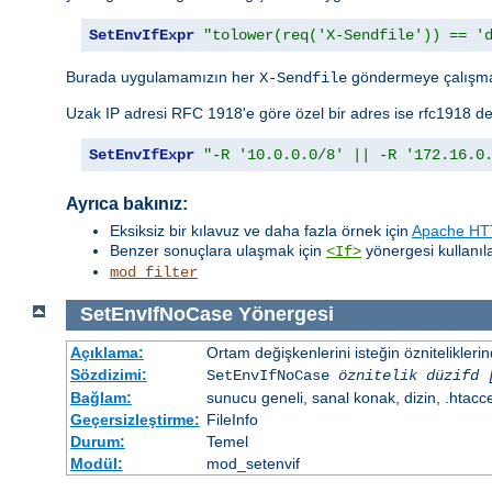
SetEnvIfExpr
"tolower(req('X-Sendfile')) == '
Burada uygulamamızın her
göndermeye çalışma
X-Sendfile
Uzak IP adresi RFC 1918'e göre özel bir adres ise rfc1918 de
SetEnvIfExpr
"-R '10.0.0.0/8' || -R '172.16.0
Ayrıca bakınız:
Eksiksiz bir kılavuz ve daha fazla örnek için
Apache HTT
Benzer sonuçlara ulaşmak için
yönergesi kullanılab
<If>
mod_filter
SetEnvIfNoCase
Yönergesi
Açıklama:
Ortam değişkenlerini isteğin öznitelikler
Sözdizimi:
SetEnvIfNoCase
öznitelik düzifd 
Bağlam:
sunucu geneli, sanal konak, dizin, .htacc
Geçersizleştirme:
FileInfo
Durum:
Temel
Modül:
mod_setenvif