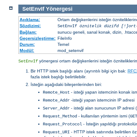
SetEnvIf
Yönergesi
Açıklama:
Ortam değişkenlerini isteğin özniteliklerin
Sözdizimi:
SetEnvIf
öznitelik düzifd [!]ort
Bağlam:
sunucu geneli, sanal konak, dizin, .htacc
Geçersizleştirme:
FileInfo
Durum:
Temel
Modül:
mod_setenvif
yönergesi ortam değişkenlerini isteğin özniteliklerin
SetEnvIf
Bir HTTP istek başlığı alanı (ayrıntılı bilgi için bak:
RFC
fazla istek başlığı belirtilebilir.
İsteğin aşağıdaki bileşenlerinden biri:
- isteği yapan istemcinin konak ism
Remote_Host
-isteği yapan istemcinin IP adresi
Remote_Addr
- isteği alan sunucunun IP adresi 
Server_Addr
- kullanılan yöntemin ismi (
Request_Method
GE
- İsteğin yapıldığı protokol
Request_Protocol
- HTTP istek satırında belirtilen 
Request_URI