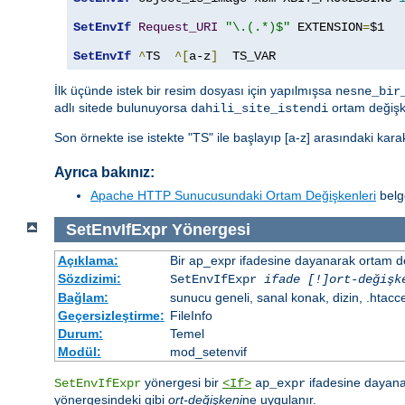
SetEnvIf
Request_URI
"\.(.*)$"
 EXTENSION
=
$1

SetEnvIf
^
TS  
^[
a-z
]
  TS_VAR
İlk üçünde istek bir resim dosyası için yapılmışsa
nesne_bir
adlı sitede bulunuyorsa
ortam değişk
dahili_site_istendi
Son örnekte ise istekte "TS" ile başlayıp [a-z] arasındaki kar
Ayrıca bakınız:
Apache HTTP Sunucusundaki Ortam Değişkenleri
belge
SetEnvIfExpr
Yönergesi
Açıklama:
Bir ap_expr ifadesine dayanarak ortam d
Sözdizimi:
SetEnvIfExpr
ifade [!]ort-değişk
Bağlam:
sunucu geneli, sanal konak, dizin, .htacc
Geçersizleştirme:
FileInfo
Durum:
Temel
Modül:
mod_setenvif
yönergesi bir
ifadesine dayanar
SetEnvIfExpr
<If>
ap_expr
yönergesindeki gibi
ort-değişkeni
ne uygulanır.