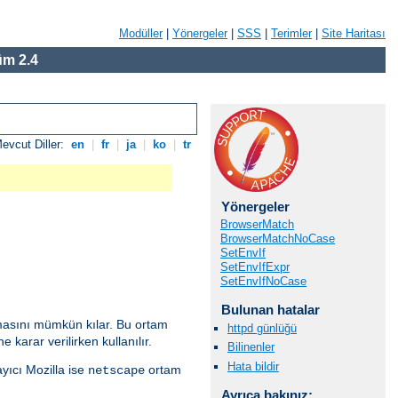
Modüller
|
Yönergeler
|
SSS
|
Terimler
|
Site Haritası
m 2.4
evcut Diller:
en
|
fr
|
ja
|
ko
|
tr
Yönergeler
BrowserMatch
BrowserMatchNoCase
SetEnvIf
SetEnvIfExpr
SetEnvIfNoCase
Bulunan hatalar
anmasını mümkün kılar. Bu ortam
httpd günlüğü
 karar verilirken kullanılır.
Bilinenler
Hata bildir
ayıcı Mozilla ise
ortam
netscape
Ayrıca bakınız: