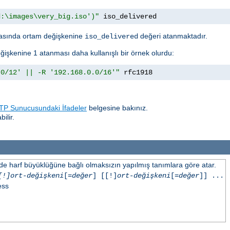
d:\images\very_big.iso')"
 iso_delivered
sında ortam değişkenine
değeri atanmaktadır.
iso_delivered
ğişkenine 1 atanması daha kullanışlı bir örnek olurdu:
.0/12' || -R '192.168.0.0/16'"
 rfc1918
P Sunucusundaki İfadeler
belgesine bakınız.
ilir.
inde harf büyüklüğüne bağlı olmaksızın yapılmış tanımlara göre atar.
[!]ort-değişkeni
[=
değer
] [[!]
ort-değişkeni
[=
değer
]] ...
ess