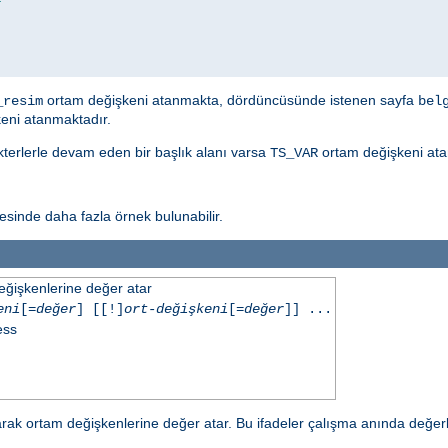
ortam değişkeni atanmakta, dördüncüsünde istenen sayfa
_resim
bel
eni atanmaktadır.
akterlerle devam eden bir başlık alanı varsa
ortam değişkeni ata
TS_VAR
sinde daha fazla örnek bulunabilir.
eğişkenlerine değer atar
eni
[=
değer
] [[!]
ort-değişkeni
[=
değer
]] ...
ess
ak ortam değişkenlerine değer atar. Bu ifadeler çalışma anında değerl