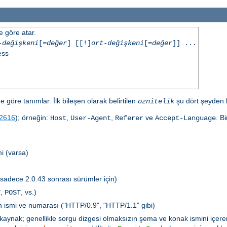
e göre atar.
-değişkeni
[=
değer
] [[!]
ort-değişkeni
[=
değer
]] ...
ess
e göre tanımlar. İlk bileşen olarak belirtilen
şu dört şeyden bi
öznitelik
2616
); örneğin:
,
,
ve
. B
Host
User-Agent
Referer
Accept-Language
i (varsa)
(sadece 2.0.43 sonrası sürümler için)
,
, vs.)
T
POST
ün ismi ve numarası ("HTTP/0.9", "HTTP/1.1" gibi)
özkaynak; genellikle sorgu dizgesi olmaksızın şema ve konak ismini içere