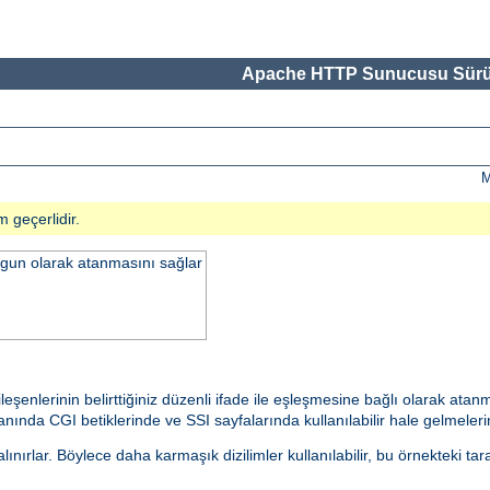
Apache HTTP Sunucusu Sürü
M
m geçerlidir.
uygun olarak atanmasını sağlar
ileşenlerinin belirttiğiniz düzenli ifade ile eşleşmesine bağlı olarak at
ında CGI betiklerinde ve SSI sayfalarında kullanılabilir hale gelmelerine
nırlar. Böylece daha karmaşık dizilimler kullanılabilir, bu örnekteki tar