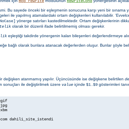
dinmek için
modülünün
yönergesinin açıkla
mod_rewrite
RewriteCond
in ismi. Bu sayede önceki bir eşleşmenin sonucuna karşı yeni bir sınama 
eleri ile yapılmış atamalardaki ortam değişkenleri kullanılabilir. ‘Evve
yönerge satırları kastedilmektedir. Ortam değişkenlerinin dikkat
NoCase]
olarak bir düzenli ifade belirtilmemiş olması gerekir.
telik
eşleştiği takdirde yönergenin kalan bileşenleri değerlendirmeye alın
lik
eğe bağlı olarak bunlara atanacak değerlerden oluşur. Bunlar şöyle belirt
 bir değişken atanmamış yapılır. Üçüncüsünde ise değişkene belirtilen
d
n sonuçları ile değiştirilmek üzere
içinde
..
gösterimleri tan
value
$1
$9
=
=
=
xbm

com dahili_site_istendi

1