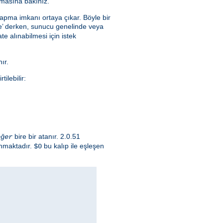
masına bakınız.
yapma imkanı ortaya çıkar. Böyle bir
lce’ derken, sunucu genelinde veya
e alınabilmesi için istek
ır.
ilebilir:
bire bir atanır. 2.0.51
eğer
ınmaktadır.
bu kalıp ile eşleşen
$0