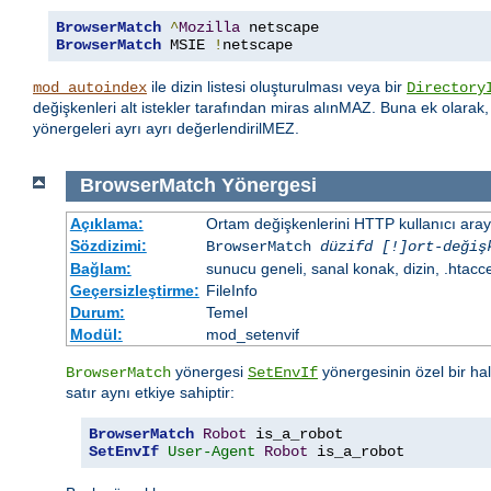
BrowserMatch
^
Mozilla
BrowserMatch
 MSIE 
!
netscape
ile dizin listesi oluşturulması veya bir
mod_autoindex
Directory
değişkenleri alt istekler tarafından miras alınMAZ. Buna ek olarak
yönergeleri ayrı ayrı değerlendirilMEZ.
BrowserMatch
Yönergesi
Açıklama:
Ortam değişkenlerini HTTP kullanıcı aray
Sözdizimi:
BrowserMatch
düzifd [!]ort-değiş
Bağlam:
sunucu geneli, sanal konak, dizin, .htacc
Geçersizleştirme:
FileInfo
Durum:
Temel
Modül:
mod_setenvif
yönergesi
yönergesinin özel bir ha
BrowserMatch
SetEnvIf
satır aynı etkiye sahiptir:
BrowserMatch
Robot
SetEnvIf
User-Agent
Robot
 is_a_robot