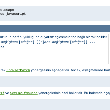
üzünün harf büyüklüğüne duyarsız eşleşmelerine bağlı olarak belirler.
-değişkeni
[=
değer
] [[!]
ort-değişkeni
[=
değer
]] ...
ess
arak
yönergesinin eşdeğeridir. Ancak, eşleşmelerde har
BrowserMatch
ve
yönergelerinin özel halleridir. Bu bakımda aşağıd
vIf
SetEnvIfNoCase