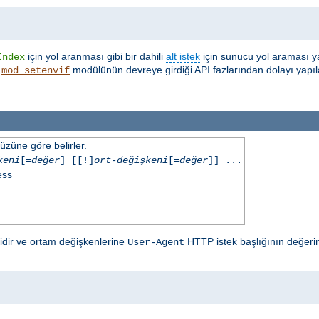
için yol aranması gibi bir dahili
alt istek
için sunucu yol araması y
Index
,
modülünün devreye girdiği API fazlarından dolayı yapıl
mod_setenvif
üzüne göre belirler.
keni
[=
değer
] [[!]
ort-değişkeni
[=
değer
]] ...
ess
lidir ve ortam değişkenlerine
HTTP istek başlığının değerin
User-Agent