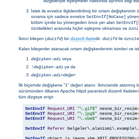
dizgeleriyle eşleşmeler hakkında ayrıntılı bilgi e
İstek ile evvelce ilişkilendirilmiş bir ortam değişkenin
sınama için sadece evvelce
yönerg
SetEnvIf[NoCase]
bölüm içinde bu yönergeden önce yer alan
SetEnvIf[
öznitelikleri arasında hiçbir eşleşme olmaması ve
özni
İkinci bileşen (
) bir
düzenli ifade
dir.
ile
düzifd
düzifd
öznite
Kalan bileşenler atanacak ortam değişkenlerinin isimleri ve ist
veya
değişken-adı
ya da
!
değişken-adı
değişken-adı
=
değer
İlk biçemde değişkene "1" değeri atanır. İkincisinde atanmış
sürümünden itibaren Apache httpd parantezli düzenli ifadeleri
tüm dizgeye erişir.
SetEnvIf
Request_URI
"\.gif$"
 nesne_bir_resim
SetEnvIf
Request_URI
"\.jpg$"
 nesne_bir_resim
SetEnvIf
Request_URI
"\.xbm$"
 nesne_bir_resim
SetEnvIf
Referer
 belgeler\.alanismi\.example\.
SetEnvIf
 object_is_image xbm XBIT_PROCESSING
=