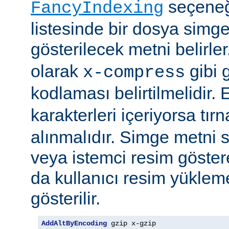
seçeneği
FancyIndexing
listesinde bir dosya simge
gösterilecek metni belirler
olarak
gibi g
x-compress
kodlaması belirtilmelidir.
karakterleri içeriyorsa tırn
alınmalıdır. Simge metni
veya istemci resim göster
da kullanıcı resim yüklem
gösterilir.
AddAltByEncoding
 gzip x-gzip