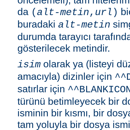
da
bi
(
alt-metin
,
url
)
buradaki
simg
alt-metin
durumda tarayıcı tarafınd
gösterilecek metindir.
olarak ya (listeyi 
isim
amacıyla) dizinler için
^^
satırlar için
^^BLANKICO
türünü betimleyecek bir d
isminin bir kısmı, bir dosy
tam yoluyla bir dosya ismi b