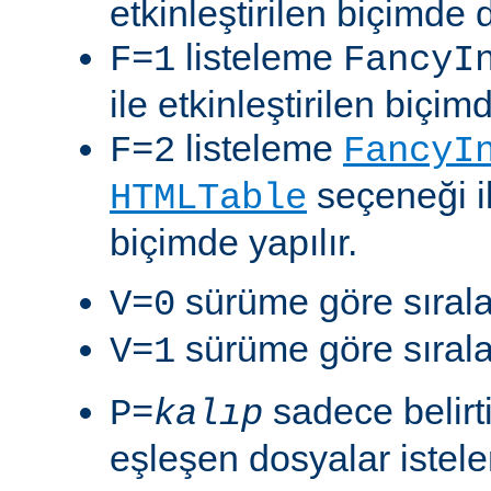
etkinleştirilen biçimde 
listeleme
F=1
FancyI
ile etkinleştirilen biçim
listeleme
F=2
FancyI
seçeneği il
HTMLTable
biçimde yapılır.
sürüme göre sıralam
V=0
sürüme göre sıralam
V=1
sadece belirt
P=
kalıp
eşleşen dosyalar istelen