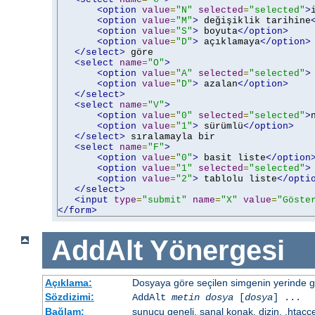
<option
value
=
"N"
selected
=
"selected"
>
<option
value
=
"M"
>
 değişiklik tarihine
<option
value
=
"S"
>
 boyuta
</option>
<option
value
=
"D"
>
 açıklamaya
</option>
</select>
 göre

<select
name
=
"O"
>
<option
value
=
"A"
selected
=
"selected"
>
<option
value
=
"D"
>
 azalan
</option>
</select>
<select
name
=
"V"
>
<option
value
=
"0"
selected
=
"selected"
>
<option
value
=
"1"
>
 sürümlü
</option>
</select>
 sıralamayla bir

<select
name
=
"F"
>
<option
value
=
"0"
>
 basit liste
</option
<option
value
=
"1"
selected
=
"selected"
>
<option
value
=
"2"
>
 tablolu liste
</opti
</select>
<input
type
=
"submit"
name
=
"X"
value
=
"Göste
</form>
AddAlt
Yönergesi
Açıklama:
Dosyaya göre seçilen simgenin yerinde gös
Sözdizimi:
AddAlt
metin
dosya
[
dosya
] ...
Bağlam:
sunucu geneli, sanal konak, dizin, .htacc