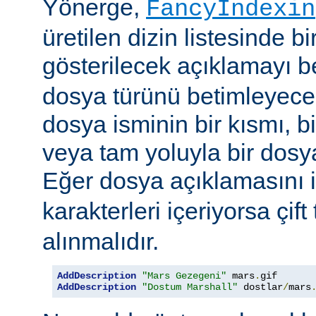
Yönerge,
FancyIndexin
üretilen dizin listesinde bi
gösterilecek açıklamayı be
dosya türünü betimleyecek
dosya isminin bir kısmı, bi
veya tam yoluyla bir dosya i
Eğer dosya açıklamasını 
karakterleri içeriyorsa çift 
alınmalıdır.
AddDescription
"Mars Gezegeni"
 mars
.
gif 
AddDescription
"Dostum Marshall"
 dostlar
/
mars