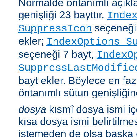
Normalde öntanımlı açıkl
genişliği 23 bayttır.
Inde
seçeneği
SuppressIcon
ekler;
IndexOptions S
seçeneği 7 bayt,
IndexO
SuppressLastModifie
bayt ekler. Böylece en faz
öntanımlı sütun genişliğine
dosya
kısmî dosya ismi i
kısa dosya ismi belirtilm
istemeden de olsa başka 