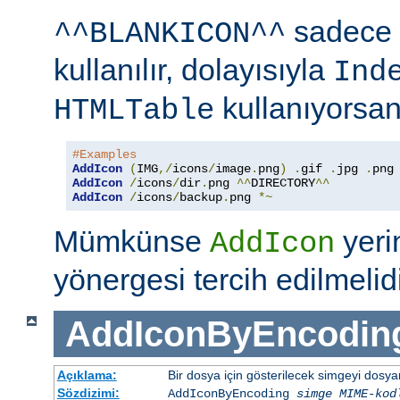
sadece 
^^BLANKICON^^
kullanılır, dolayısıyla
Ind
kullanıyorsan
HTMLTable
#Examples
AddIcon
(
IMG
,/
icons
/
image
.
png
)
.
gif 
.
jpg 
.
AddIcon
/
icons
/
dir
.
png 
^^
DIRECTORY
^^
AddIcon
/
icons
/
backup
.
png 
*~
Mümkünse
yer
AddIcon
yönergesi tercih edilmelidi
AddIconByEncodin
Açıklama:
Bir dosya için gösterilecek simgeyi dosy
Sözdizimi:
AddIconByEncoding
simge
MIME-kod