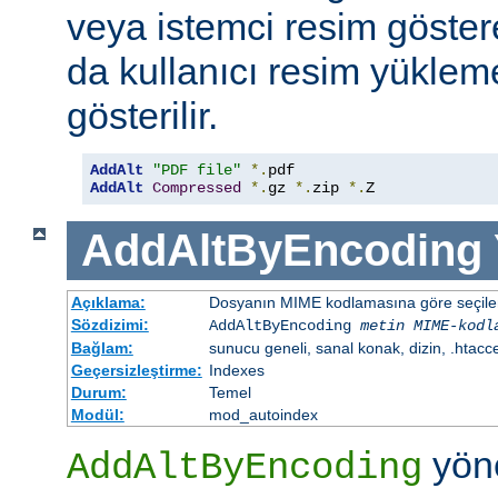
veya istemci resim göster
da kullanıcı resim yüklem
gösterilir.
AddAlt
"PDF file"
*.
AddAlt
Compressed
*.
gz 
*.
zip 
*.
Z
AddAltByEncoding
Açıklama:
Dosyanın MIME kodlamasına göre seçilen 
Sözdizimi:
AddAltByEncoding
metin
MIME-kodl
Bağlam:
sunucu geneli, sanal konak, dizin, .htacc
Geçersizleştirme:
Indexes
Durum:
Temel
Modül:
mod_autoindex
yöne
AddAltByEncoding