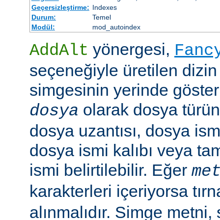
Geçersizleştirme:
Indexes
Durum:
Temel
Modül:
mod_autoindex
yönergesi,
AddAlt
Fanc
seçeneğiyle üretilen dizin
simgesinin yerinde gösteri
olarak dosya türün
dosya
dosya uzantısı, dosya ismi
dosya ismi kalıbı veya ta
ismi belirtilebilir. Eğer
me
karakterleri içeriyorsa tırn
alınmalıdır. Simge metni