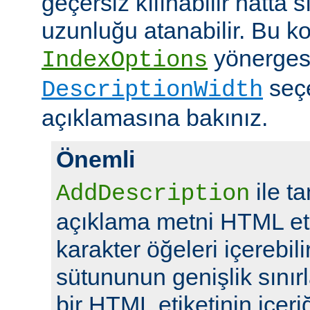
geçersiz kılınabilir hatta 
uzunluğu atanabilir. Bu ko
yönerges
IndexOptions
seç
DescriptionWidth
açıklamasına bakınız.
Önemli
ile t
AddDescription
açıklama metni HTML eti
karakter öğeleri içerebil
sütununun genişlik sını
bir HTML etiketinin içeriğ