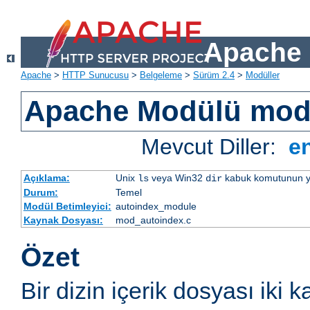
Apache 
Apache
>
HTTP Sunucusu
>
Belgeleme
>
Sürüm 2.4
>
Modüller
Apache Modülü mod
Mevcut Diller:
e
Açıklama:
Unix
veya Win32
kabuk komutunun yaptı
ls
dir
Durum:
Temel
Modül Betimleyici:
autoindex_module
Kaynak Dosyası:
mod_autoindex.c
Özet
Bir dizin içerik dosyası iki k