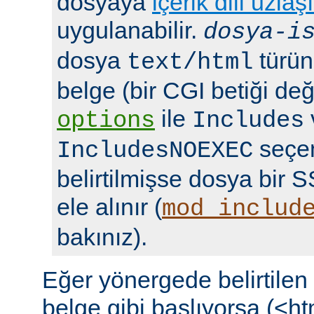
dosyaya
içerik dili uzlaş
uygulanabilir.
dosya-i
dosya
türün
text/html
belge (bir CGI betiği deği
ile
options
Includes
seçen
IncludesNOEXEC
belirtilmişse dosya bir S
ele alınır (
mod_includ
bakınız).
Eğer yönergede belirtile
belge gibi başlıyorsa (<ht