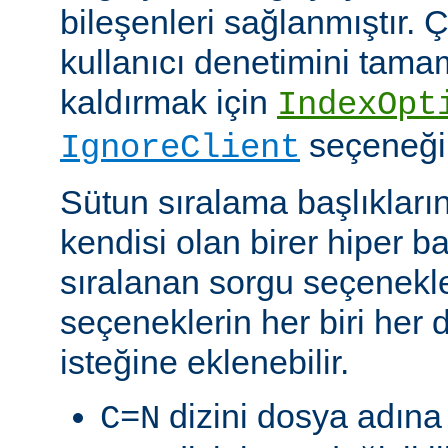
bileşenleri sağlanmıştır. Ç
kullanıcı denetimini tam
kaldırmak için
IndexOpt
seçeneği k
IgnoreClient
Sütun sıralama başlıkların
kendisi olan birer hiper 
sıralanan sorgu seçenekler
seçeneklerin her biri her di
isteğine eklenebilir.
dizini dosya adına 
C=N