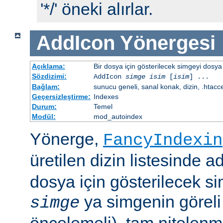
'*/' öneki alırlar.
AddIcon
Yönergesi
Açıklama:
Bir dosya için gösterilecek simgeyi dosya 
Sözdizimi:
AddIcon
simge
isim
[
isim
] ...
Bağlam:
sunucu geneli, sanal konak, dizin, .htacc
Geçersizleştirme:
Indexes
Durum:
Temel
Modül:
mod_autoindex
Yönerge,
FancyIndexin
üretilen dizin listesinde a
dosya için gösterilecek sim
ya simgenin göreli
simge
öncelemeli), tam nitelenm