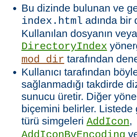
Bu dizinde bulunan ve ge
adında bir 
index.html
Kullanılan dosyanın veya
yönerg
DirectoryIndex
tarafından denet
mod_dir
Kullanıcı tarafından böyl
sağlanmadığı takdirde dizi
sunucu üretir. Diğer yöne
biçemini belirler. Listede
türü simgeleri
,
AddIcon
v
AddIconByEncoding