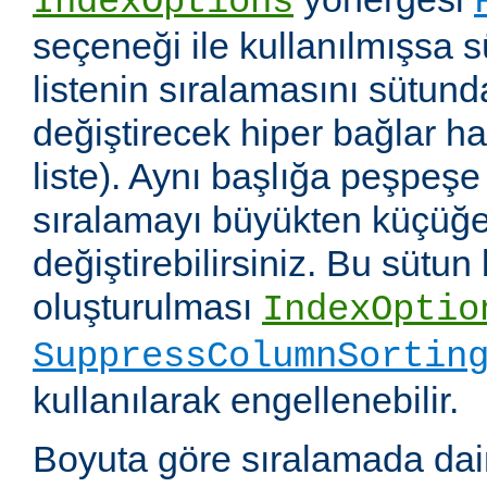
IndexOptions
seçeneği ile kullanılmışsa s
listenin sıralamasını sütun
değiştirecek hiper bağlar hali
liste). Aynı başlığa peşpeşe
sıralamayı büyükten küçüğe
değiştirebilirsiniz. Bu sütun
oluşturulması
IndexOptio
SuppressColumnSortin
kullanılarak engellenebilir.
Boyuta göre sıralamada dai