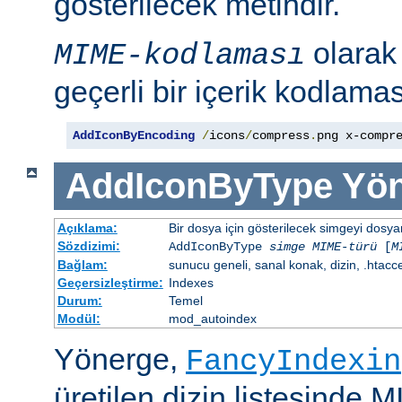
gösterilecek metindir.
olara
MIME-kodlaması
geçerli bir içerik kodlaması
AddIconByEncoding
/
icons
/
compress
.
png x-compr
AddIconByType
Yön
Açıklama:
Bir dosya için gösterilecek simgeyi dosya
Sözdizimi:
AddIconByType
simge
MIME-türü
[
M
Bağlam:
sunucu geneli, sanal konak, dizin, .htacc
Geçersizleştirme:
Indexes
Durum:
Temel
Modül:
mod_autoindex
Yönerge,
FancyIndexin
üretilen dizin listesinde 