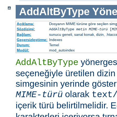
AddAltByType
Yöne
Açıklama:
Dosyanın MIME türüne göre seçilen simgen
Sözdizimi:
AddAltByType
metin
MIME-türü
[
MI
Bağlam:
sunucu geneli, sanal konak, dizin, .htacc
Geçersizleştirme:
Indexes
Durum:
Temel
Modül:
mod_autoindex
yönerges
AddAltByType
seçeneğiyle üretilen dizin
simgesinin yerinde gösteri
olarak
MIME-türü
text
içerik türü belirtilmelidir.
karakterleri içeriyorsa tırn