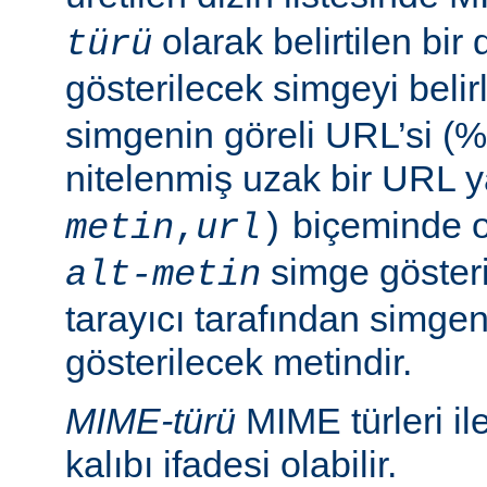
olarak belirtilen bir 
türü
gösterilecek simgeyi belir
simgenin göreli URL’si (%
nitelenmiş uzak bir URL 
biçeminde ol
metin
,
url
)
simge göster
alt-metin
tarayıcı tarafından simge
gösterilecek metindir.
MIME-türü
MIME türleri il
kalıbı ifadesi olabilir.