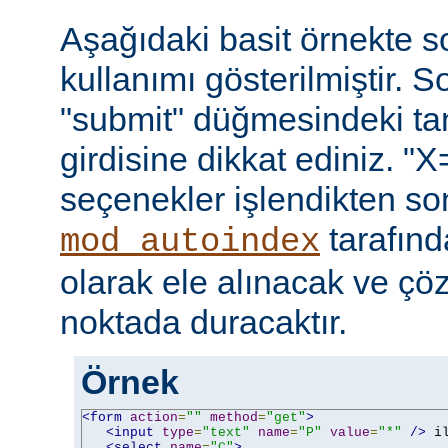
Aşağıdaki basit örnekte s
kullanımı gösterilmiştir. 
"submit" düğmesindeki t
girdisine dikkat ediniz. "X
seçenekler işlendikten so
tarafın
mod_autoindex
olarak ele alınacak ve ç
noktada duracaktır.
Örnek
<form
action
=
""
method
=
"get"
>
<input
type
=
"text"
name
=
"P"
value
=
"*"
/>
 i
<select
name
=
"C"
>