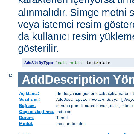
alınmalıdır. Simge metni
veya istemci resim göster
da kullanıcı resim yüklem
gösterilir.
AddAltByType
'salt metin'
 text
/
plain
AddDescription
Yön
Açıklama:
Bir dosya için gösterilecek açıklama belirtil
Sözdizimi:
AddDescription
metin dosya
[
dosy
Bağlam:
sunucu geneli, sanal konak, dizin, .htacc
Geçersizleştirme:
Indexes
Durum:
Temel
Modül:
mod_autoindex