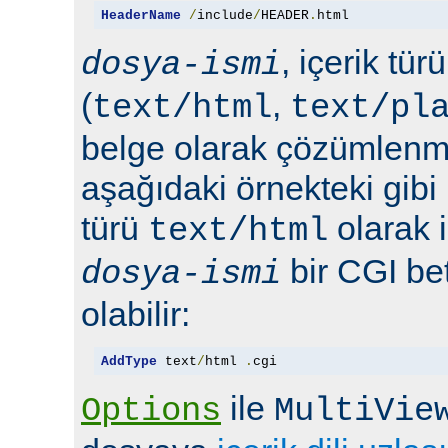
HeaderName
/
include
/
HEADER
.
html
, içerik tür
dosya-ismi
(
,
text/html
text/pl
belge olarak çözümlenmel
aşağıdaki örnekteki gibi 
türü
olarak 
text/html
bir CGI bet
dosya-ismi
olabilir:
AddType
 text
/
html 
.
cgi
ile
Options
MultiVie