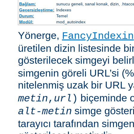
Bağlam:
sunucu geneli, sanal konak, dizin, .htacc
Geçersizleştirme:
Indexes
Durum:
Temel
Modül:
mod_autoindex
Yönerge,
FancyIndexin
üretilen dizin listesinde bi
gösterilecek simgeyi belir
simgenin göreli URL’si (%
nitelenmiş uzak bir URL 
biçeminde ol
metin
,
url
)
simge göster
alt-metin
tarayıcı tarafından simge