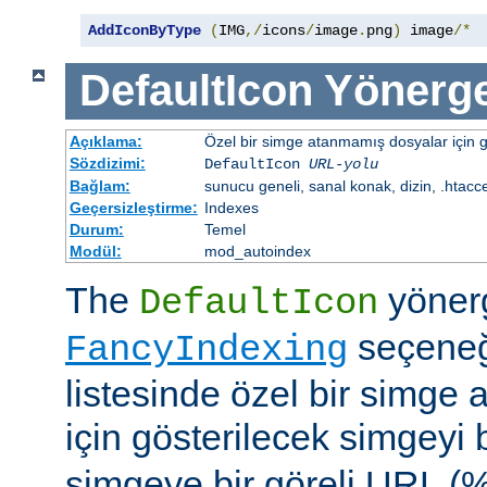
AddIconByType
(
IMG
,/
icons
/
image
.
png
)
 image
/*
DefaultIcon
Yönerge
Açıklama:
Özel bir simge atanmamış dosyalar için gö
Sözdizimi:
DefaultIcon
URL-yolu
Bağlam:
sunucu geneli, sanal konak, dizin, .htacc
Geçersizleştirme:
Indexes
Durum:
Temel
Modül:
mod_autoindex
The
yöner
DefaultIcon
seçeneği
FancyIndexing
listesinde özel bir simge
için gösterilecek simgeyi b
simgeye bir göreli URL (