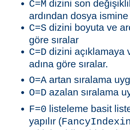
dizini son değişik
C=M
ardından dosya ismine g
dizini boyuta ve a
C=S
göre sıralar
dizini açıklamaya 
C=D
adına göre sıralar.
artan sıralama uyg
O=A
azalan sıralama uy
O=D
listeleme basit lis
F=0
yapılır (
FancyIndexi