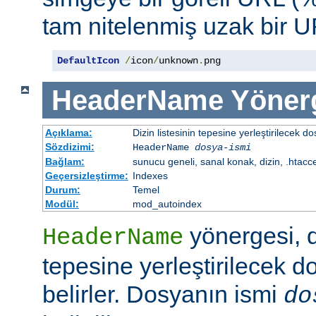
tam nitelenmiş uzak bir UR
DefaultIcon
/
icon
/
unknown
.
png
HeaderName
Yöner
Açıklama:
Dizin listesinin tepesine yerleştirilecek do
Sözdizimi:
HeaderName
dosya-ismi
Bağlam:
sunucu geneli, sanal konak, dizin, .htacc
Geçersizleştirme:
Indexes
Durum:
Temel
Modül:
mod_autoindex
yönergesi, di
HeaderName
tepesine yerleştirilecek d
belirler. Dosyanın ismi
do