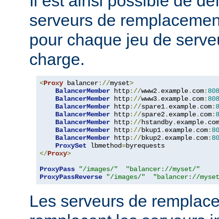
Il est ainsi possible de dé
serveurs de remplacemen
pour chaque jeu de serveu
charge.
<
Proxy
 balancer
://
myset
>
BalancerMember
 http
://
www2
.
example
.
com
:
80
BalancerMember
 http
://
www3
.
example
.
com
:
80
BalancerMember
 http
://
spare1
.
example
.
com
:
BalancerMember
 http
://
spare2
.
example
.
com
:
BalancerMember
 http
://
hstandby
.
example
.
co
BalancerMember
 http
://
bkup1
.
example
.
com
:
8
BalancerMember
 http
://
bkup2
.
example
.
com
:
8
ProxySet
 lbmethod
=
</
Proxy
>
ProxyPass
"/images/"
"balancer://myset/"
ProxyPassReverse
"/images/"
"balancer://myse
Les serveurs de remplac