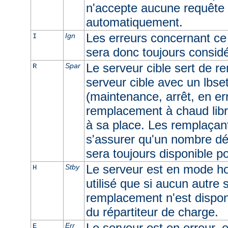
n'accepte aucune requête e
automatiquement.
Les erreurs concernant ce 
Ign
I
sera donc toujours consid
Le serveur cible sert de r
Spar
R
serveur cible avec un lbset
(maintenance, arrêt, en err
remplacement à chaud libr
à sa place. Les remplaçan
s'assurer qu'un nombre dé
sera toujours disponible p
Le serveur est en mode ho
Stby
H
utilisé que si aucun autre
remplacement n'est dispon
du répartiteur de charge.
Le serveur est en erreur, e
Err
E