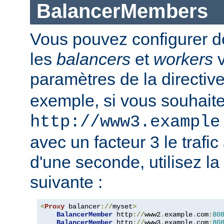
BalancerMembers
Vous pouvez configurer d
les
balancers
et
workers
v
paramètres de la directiv
exemple, si vous souhait
http://www3.example
avec un facteur 3 le trafi
d'une seconde, utilisez la
suivante :
<
Proxy
 balancer
://
myset
>
BalancerMember
 http
://
www2
.
example
.
com
:
80
BalancerMember
 http
://
www3
.
example
.
com
:
80