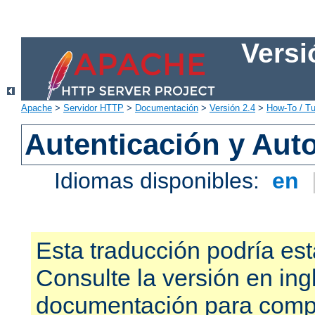
Versi
Apache
>
Servidor HTTP
>
Documentación
>
Versión 2.4
>
How-To / Tu
Autenticación y Aut
Idiomas disponibles:
en
Esta traducción podría est
Consulte la versión en ing
documentación para compr