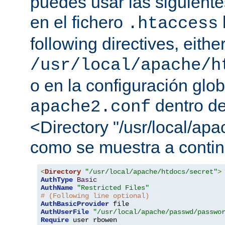
puedes usar las siguiente
en el fichero
.htaccess
following directives, either
/usr/local/apache/h
o en la configuración glob
dentro de
apache2.conf
<Directory "/usr/local/apa
como se muestra a contin
<
Directory
"/usr/local/apache/htdocs/secret"
>
AuthType
Basic
AuthName
"Restricted Files"
# (Following line optional)
AuthBasicProvider
AuthUserFile
"/usr/local/apache/passwd/passwo
Require