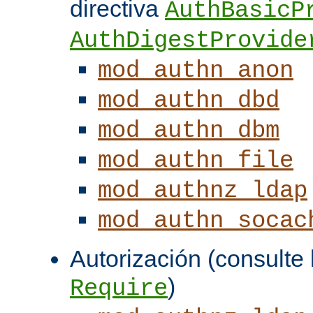
directiva
AuthBasicP
AuthDigestProvide
mod_authn_anon
mod_authn_dbd
mod_authn_dbm
mod_authn_file
mod_authnz_ldap
mod_authn_socac
Autorización (consulte l
)
Require