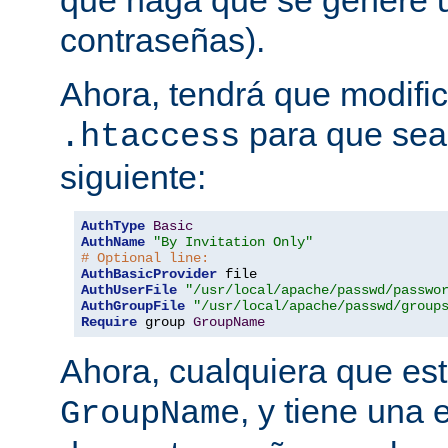
que haga que se genere u
contraseñas).
Ahora, tendrá que modific
para que sea 
.htaccess
siguiente:
AuthType
Basic
AuthName
"By Invitation Only"
# Optional line:
AuthBasicProvider
AuthUserFile
"/usr/local/apache/passwd/passwo
AuthGroupFile
"/usr/local/apache/passwd/group
Require
 group 
GroupName
Ahora, cualquiera que est
, y tiene una 
GroupName