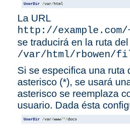
UserDir
/
var
/
html
La URL
http://example.com/
se traducirá en la ruta del
/var/html/rbowen/fi
Si se especifica una ruta
asterisco (*), se usará una
asterisco se reemplaza c
usuario. Dada ésta config
UserDir
/
var
/
www
/*/
docs