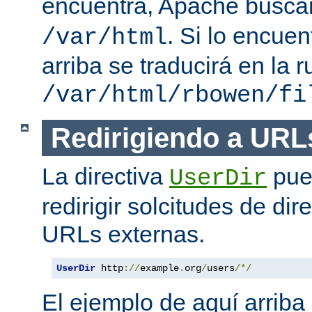
encuentra, Apache busc
. Si lo encue
/var/html
arriba se traducirá en la r
/var/html/rbowen/fi
Redirigiendo a URL
La directiva
pue
UserDir
redirigir solcitudes de dir
URLs externas.
UserDir
 http
://
example
.
org
/
users
/*/
El ejemplo de aquí arriba 