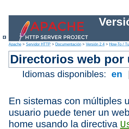
Versi
Apache
>
Servidor HTTP
>
Documentación
>
Versión 2.4
>
How-To / Tu
Directorios web por
Idiomas disponibles:
en
En sistemas con múltiples 
usuario puede tener un webs
home usando la directiva
U