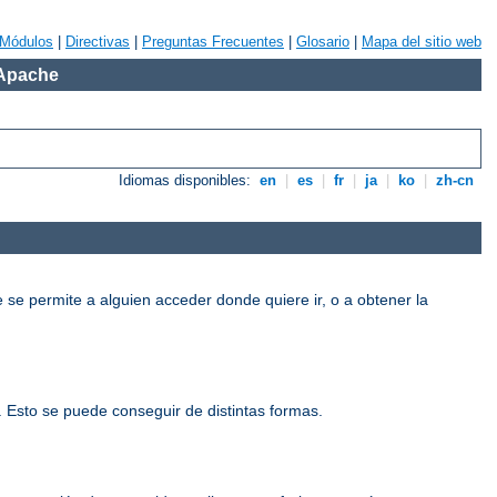
Módulos
|
Directivas
|
Preguntas Frecuentes
|
Glosario
|
Mapa del sitio web
 Apache
Idiomas disponibles:
en
|
es
|
fr
|
ja
|
ko
|
zh-cn
e se permite a alguien acceder donde quiere ir, o a obtener la
o. Esto se puede conseguir de distintas formas.