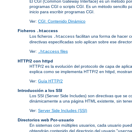
El CGI (Common Gateway Interface) es un método por 
programas CGI o scripts CGI. Es un método sencillo pa
inicio para escribir programas CGI.
Ver:
CGI: Contenido Dinámico
Ficheros
.htaccess
Los ficheros
facilitan una forma de hacer co
.htaccess
directivas especificadas solo aplican sobre ese director
Ver:
files
.htaccess
HTTP/2 con httpd
HTTP/2 es la evolución del protocolo de capa de aplic
explica como se implementa HTTP/2 en httpd, mostrand
Ver:
Guía HTTP/2
Introducción a los SSI
Los SSI (Server Side Includes) son directivas que se 
dinámicamente a una página HTML existente, sin tener
Ver:
Server Side Includes (SSI)
Directorios web Por-usuario
En sistemas con múltiples usuarios, cada usuario pued
obtendrán contenido del directorio del usuario "
userna