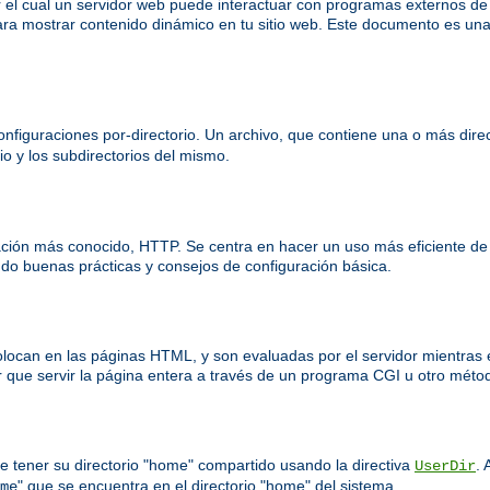
el cual un servidor web puede interactuar con programas externos d
ra mostrar contenido dinámico en tu sitio web. Este documento es una
nfiguraciones por-directorio. Un archivo, que contiene una o más direct
io y los subdirectorios del mismo.
ación más conocido, HTTP. Se centra en hacer un uso más eficiente de
o buenas prácticas y consejos de configuración básica.
colocan en las páginas HTML, y son evaluadas por el servidor mientras 
 que servir la página entera a través de un programa CGI u otro méto
e tener su directorio "home" compartido usando la directiva
. 
UserDir
" que se encuentra en el directorio "home" del sistema.
me